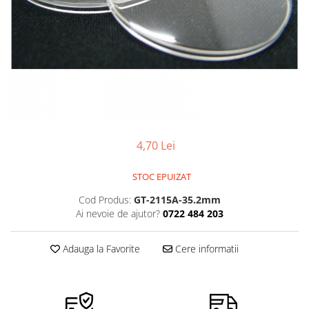
Pensete
Scule Speciale
Ceasuri Daniel Klein
Ceasuri Lorus
Perii
Suporti de Lucru
Ceasuri Q&Q
Scule de Mana
Surubelnite fine
Ceasuri Reflex
Turnare, Lipire, Finisare
Truse / Kituri Ceasornicar
Unisex
4,70 Lei
STOC EPUIZAT
Cod Produs:
GT-2115A-35.2mm
Ai nevoie de ajutor?
0722 484 203
Adauga la Favorite
Cere informatii