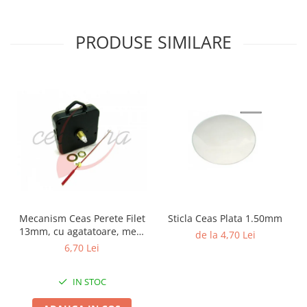
PRODUSE SIMILARE
Mecanism Ceas Perete Filet
Sticla Ceas Plata 1.50mm
13mm, cu agatatoare, mers
de la 4,70 Lei
continuu, repere incluse
6,70 Lei
IN STOC