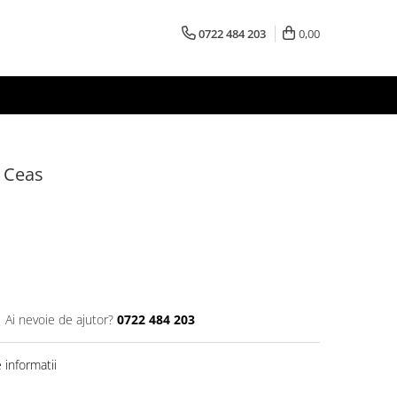
0722 484 203
0,00
 Ceas
Ai nevoie de ajutor?
0722 484 203
informatii