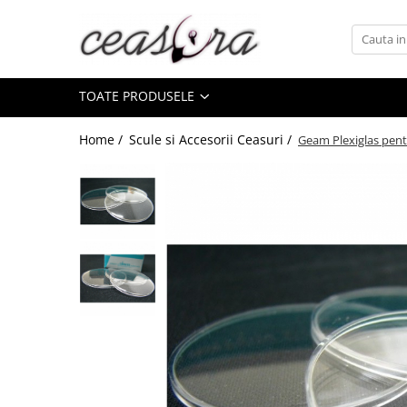
Toate Produsele
TOATE PRODUSELE
Baterii
AA, AAA, 9V
Home /
Scule si Accesorii Ceasuri /
Geam Plexiglas pent
Accesorii baterii
Auditive
Butoni
CR 3V
Ceasuri
Barbatesti
Ceasuri Accurist
Ceasuri Casio
Ceasuri Daniel Klein
Ceasuri Lorus