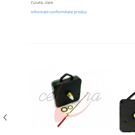
Curate, clare
Curele cauciuc
Informatii conformitate produs
Curele Garmin
Curele metalice
Curele militare
Curele piele
Curele Samsung Watch
Curele textile
Handmade / Bijutieri
Abrazive
Ciocane Miniatura
Clesti Miniatura
Curatare Bijuterii
Dispozitive Bratari
Dispozitive Inele
Dispozitive Margelit