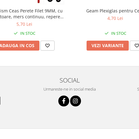
sm Ceas Perete Filet 9MM, cu
Geam Plexiglas pentru C
toare, mers continuu, repere
4,70 Lei
incluse
5,70 Lei
IN STOC
IN STOC
ADAUGA IN COS
VEZI VARIANTE
SOCIAL
Urmareste-ne in social media
S