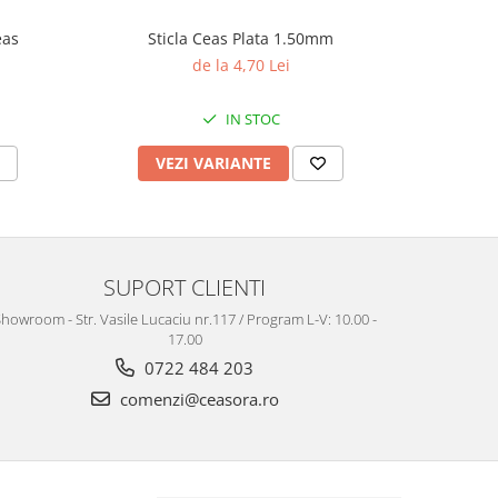
eas
Sticla Ceas Plata 1.50mm
Te
de la 4,70 Lei
IN STOC
VEZI VARIANTE
V
SUPORT CLIENTI
howroom - Str. Vasile Lucaciu nr.117 / Program L-V: 10.00 -
17.00
0722 484 203
comenzi@ceasora.ro