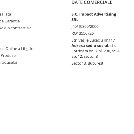
DATE COMERCIALE
 Plata
S.C. Impact Advertising
SRL
de Garantie
J40/10869/2000
va din contract aici
RO13556726
Str. Vasile Lucaciu nr.117
L
Adresa sediu social:
str.
ea Online a Litigiilor
Lotrioara nr. 3, bl. V30, sc. A,
 Produse
ap. 12, sector 3
Produselor
Sector 3, Bucuresti