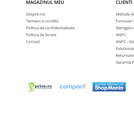
MAGAZINUL MEU
CLIENTI
Chei Pendula
Despre noi
Metode de
Clesti Miniatura
Termeni si conditii
Formular 
Curatare si Intretinere
Politica de confidentialitate
Retrageti-
Cutii Pastrare Ceasuri
Politica de livrare
ANPC
Contact
ANPC - SA
Dispozitive Bratari si Curele
Solutionar
Dispozitive Capace Ceas
Returnare
Extractoare Indicatoare
Garantie 
Lupe, Dispozitive Optice
Mecanisme Ceas
Pensete
Piese Ceasuri
Scule Speciale
Suporti de Lucru
Surubelnite fine