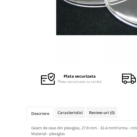
Ceasuri Police
Ceasuri Q&Q
Ceasuri Q&Q Attractive
Ceasuri Reflex
Ceasuri Sekonda
Ceasuri Timberland
Dama
Ceasuri Accurist
Ceasuri Casio
Ceasuri Daniel Klein
Plata securizata
Ceasuri Lorus
Plata securizata cu cardul
Ceasuri Q&Q
Ceasuri Reflex
Unisex
Caracteristici
Review-uri
(0)
Descriere
Curele Ceasuri
Curele Apple Watch
Geam de ceas din plexiglas, 27.8 mm - 32.4 mmForma - ro
Curele Casio
Material - plexiglas