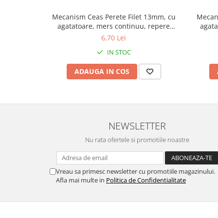
Fierastraie / Panze
Mecanism Ceas Perete Filet 13mm, cu
Mecani
agatatoare, mers continuu, repere
agata
Mandrine si Burghie
incluse
6,70 Lei
Menghine
IN STOC
Modelarea Metalului
ADAUGA IN COS
Nicovale si Suporti
Pensete
Perii
Scule de Mana
NEWSLETTER
Turnare, Lipire, Finisare
Nu rata ofertele si promotiile noastre
PROMOTII Curele Apple Watch
PROMOTII Curele Garmin
Vreau sa primesc newsletter cu promotiile magazinului.
PROMOTII Scule Bijutier
Afla mai multe in
Politica de Confidentialitate
PROMOTII Scule Ceasornicar
Scule si Accesorii Ceasuri
Catarame curea