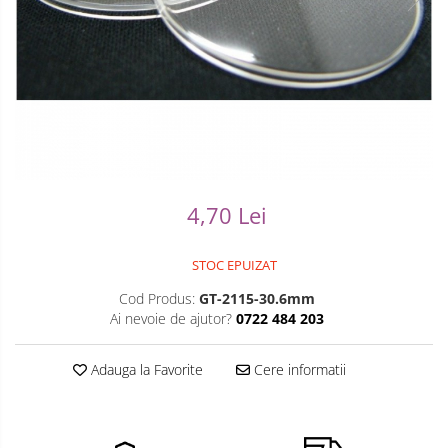
Ceasuri Casio
Modelarea Metalului
Pensete
Ceasuri Daniel Klein
Nicovale si Suporti
Piese Ceasuri
Ceasuri Lorus
Pensete
Scule Speciale
Ceasuri Q&Q
Ceasuri Reflex
Perii
Suporti de Lucru
Unisex
Scule de Mana
Surubelnite fine
4,70 Lei
Turnare, Lipire, Finisare
Truse / Kituri Ceasornicar
STOC EPUIZAT
Cod Produs:
GT-2115-30.6mm
Ai nevoie de ajutor?
0722 484 203
Adauga la Favorite
Cere informatii