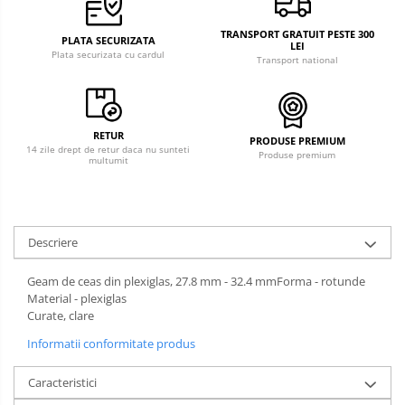
TRANSPORT GRATUIT PESTE 300
PLATA SECURIZATA
LEI
Plata securizata cu cardul
Transport national
RETUR
PRODUSE PREMIUM
14 zile drept de retur daca nu sunteti
Produse premium
multumit
Descriere
Geam de ceas din plexiglas, 27.8 mm - 32.4 mmForma - rotunde
Material - plexiglas
Curate, clare
Informatii conformitate produs
Caracteristici