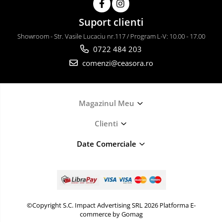
Suport clienti
Showroom - Str. Vasile Lucaciu nr.117 / Program L-V: 10.00 - 17.00
0722 484 203
comenzi@ceasora.ro
Magazinul Meu
Clienti
Date Comerciale
©Copyright S.C. Impact Advertising SRL 2026
Platforma E-
commerce by Gomag