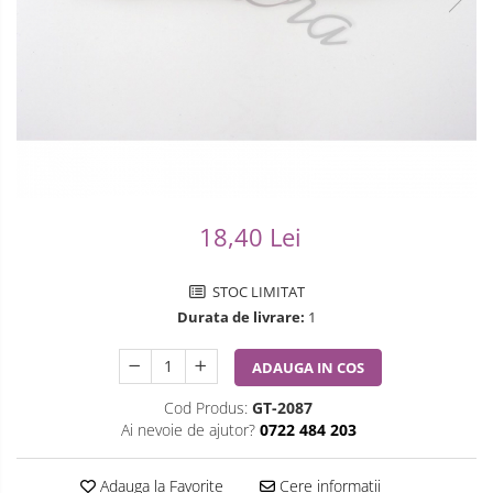
Ceasuri Casio
Modelarea Metalului
Pensete
Ceasuri Daniel Klein
Nicovale si Suporti
Piese Ceasuri
Ceasuri Lorus
Pensete
Scule Speciale
Ceasuri Q&Q
Ceasuri Reflex
Perii
Suporti de Lucru
Unisex
Scule de Mana
Surubelnite fine
18,40 Lei
Turnare, Lipire, Finisare
Truse / Kituri Ceasornicar
STOC LIMITAT
Durata de livrare:
1
ADAUGA IN COS
Cod Produs:
GT-2087
Ai nevoie de ajutor?
0722 484 203
Adauga la Favorite
Cere informatii