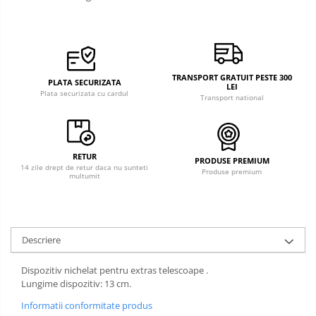
TRANSPORT GRATUIT PESTE 300
PLATA SECURIZATA
LEI
Plata securizata cu cardul
Transport national
RETUR
PRODUSE PREMIUM
14 zile drept de retur daca nu sunteti
Produse premium
multumit
Descriere
Dispozitiv nichelat pentru extras telescoape .
Lungime dispozitiv: 13 cm.
Informatii conformitate produs