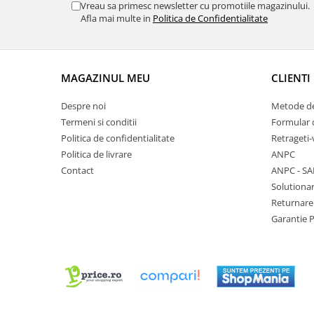
Vreau sa primesc newsletter cu promotiile magazinului.
Chei Pendula
Afla mai multe in
Politica de Confidentialitate
Clesti Miniatura
Curatare si Intretinere
MAGAZINUL MEU
CLIENTI
Cutii Pastrare Ceasuri
Dispozitive Bratari si Curele
Despre noi
Metode de
Dispozitive Capace Ceas
Termeni si conditii
Formular 
Politica de confidentialitate
Retrageti-
Extractoare Indicatoare
Politica de livrare
ANPC
Lupe, Dispozitive Optice
Contact
ANPC - SA
Solutionar
Mecanisme Ceas
Returnare
Pensete
Garantie 
Piese Ceasuri
Scule Speciale
Suporti de Lucru
Surubelnite fine