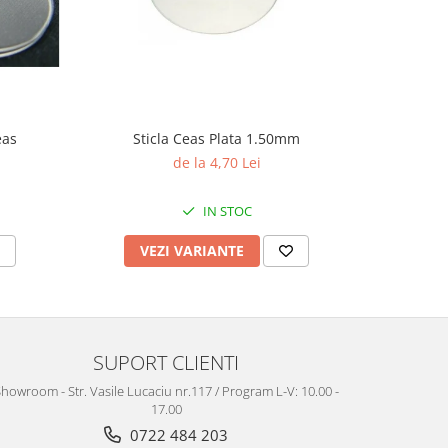
eas
Sticla Ceas Plata 1.50mm
Te
de la 4,70 Lei
IN STOC
VEZI VARIANTE
V
SUPORT CLIENTI
howroom - Str. Vasile Lucaciu nr.117 / Program L-V: 10.00 -
17.00
0722 484 203