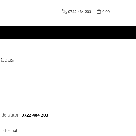
0722 484 203
0,00
 Ceas
 de ajutor?
0722 484 203
informatii