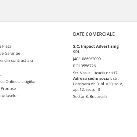
DATE COMERCIALE
 Plata
S.C. Impact Advertising
SRL
de Garantie
J40/10869/2000
va din contract aici
RO13556726
Str. Vasile Lucaciu nr.117
L
Adresa sediu social:
str.
ea Online a Litigiilor
Lotrioara nr. 3, bl. V30, sc. A,
 Produse
ap. 12, sector 3
Produselor
Sector 3, Bucuresti