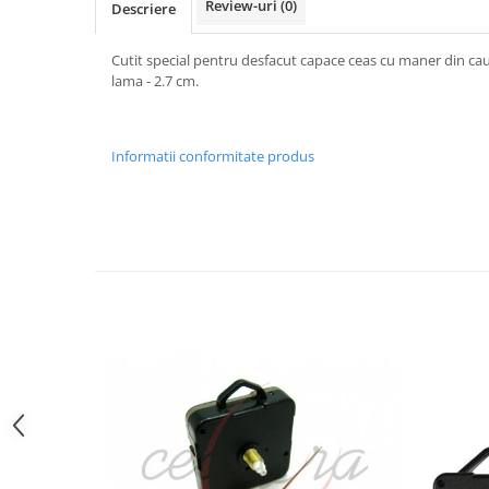
Review-uri
(0)
Descriere
Curele cauciuc
Curele Garmin
Cutit special pentru desfacut capace ceas cu maner din c
lama - 2.7 cm.
Curele metalice
Curele militare
Curele piele
Informatii conformitate produs
Curele Samsung Watch
Curele textile
Handmade / Bijutieri
Abrazive
Ciocane Miniatura
Clesti Miniatura
Curatare Bijuterii
Dispozitive Bratari
Dispozitive Inele
Dispozitive Margelit