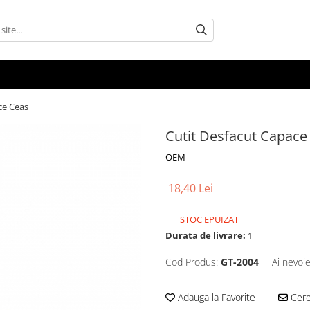
ce Ceas
Cutit Desfacut Capace
OEM
18,40 Lei
STOC EPUIZAT
Durata de livrare:
1
Cod Produs:
GT-2004
Ai nevoie
Adauga la Favorite
Cere 