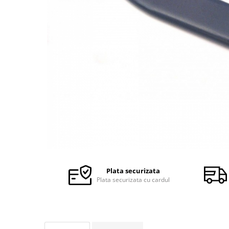
Ceasuri Police
Ceasuri Q&Q
Ceasuri Q&Q Attractive
Ceasuri Reflex
Ceasuri Sekonda
Ceasuri Timberland
Dama
Ceasuri Accurist
Ceasuri Casio
Ceasuri Daniel Klein
Ceasuri Lorus
Ceasuri Q&Q
Ceasuri Reflex
Plata securizata
Unisex
Plata securizata cu cardul
Curele Ceasuri
Curele Apple Watch
Curele Casio