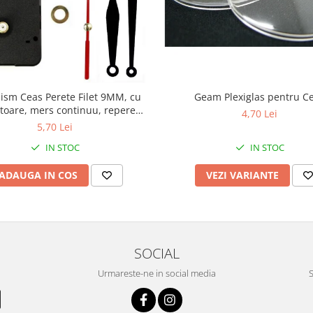
sm Ceas Perete Filet 9MM, cu
Geam Plexiglas pentru C
toare, mers continuu, repere
4,70 Lei
incluse
5,70 Lei
IN STOC
IN STOC
ADAUGA IN COS
VEZI VARIANTE
SOCIAL
Urmareste-ne in social media
S