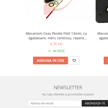
Fierastraie / Panze
Mandrine si Burghie
Menghine
Modelarea Metalului
Mecanism Ceas Perete Filet 13mm, cu
Mecani
Nicovale si Suporti
agatatoare, mers continuu, repere
agata
incluse
6,70 Lei
Pensete
IN STOC
Perii
Scule de Mana
ADAUGA IN COS
Turnare, Lipire, Finisare
PROMOTII Curele Apple Watch
PROMOTII Curele Garmin
NEWSLETTER
PROMOTII Scule Bijutier
PROMOTII Scule Ceasornicar
Nu rata ofertele si promotiile noastre
Scule si Accesorii Ceasuri
Catarame curea