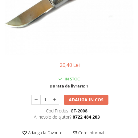
Pensete
Scule Speciale
Ceasuri Daniel Klein
Ceasuri Lorus
Perii
Suporti de Lucru
Ceasuri Q&Q
Scule de Mana
Surubelnite fine
Ceasuri Reflex
Turnare, Lipire, Finisare
Truse / Kituri Ceasornicar
Unisex
20,40 Lei
IN STOC
Durata de livrare:
1
ADAUGA IN COS
Cod Produs:
GT-2008
Ai nevoie de ajutor?
0722 484 203
Adauga la Favorite
Cere informatii