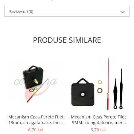
Review-uri
(0)
PRODUSE SIMILARE
Mecanism Ceas Perete Filet
Mecanism Ceas Perete Filet
13mm, cu agatatoare, mers
9MM, cu agatatoare, mers
continuu, repere incluse
continuu, repere incluse
6,70 Lei
5,70 Lei