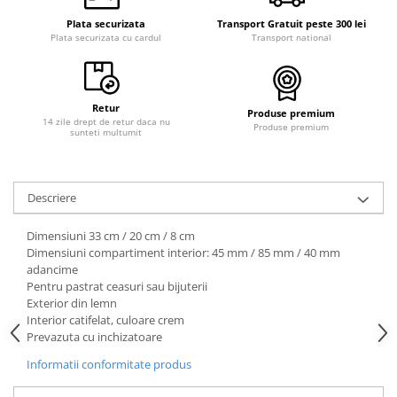
Curele cauciuc
Plata securizata
Transport Gratuit peste 300 lei
Plata securizata cu cardul
Transport national
Curele Garmin
Curele metalice
Curele militare
Retur
Produse premium
Curele piele
14 zile drept de retur daca nu
Produse premium
sunteti multumit
Curele Samsung Watch
Curele textile
Descriere
Handmade / Bijutieri
Abrazive
Dimensiuni 33 cm / 20 cm / 8 cm
Dimensiuni compartiment interior: 45 mm / 85 mm / 40 mm
Ciocane Miniatura
adancime
Clesti Miniatura
Pentru pastrat ceasuri sau bijuterii
Exterior din lemn
Curatare Bijuterii
Interior catifelat, culoare crem
Prevazuta cu inchizatoare
Dispozitive Bratari
Informatii conformitate produs
Dispozitive Inele
Dispozitive Margelit