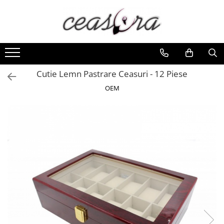
Toate Produsele
Baterii
AA, AAA, 9V
Cutie Lemn Pastrare Ceasuri - 12 Piese
Accesorii baterii
OEM
Auditive
Butoni
CR 3V
Ceasuri
Barbatesti
Ceasuri Accurist
Ceasuri Casio
Ceasuri Daniel Klein
Ceasuri Lorus