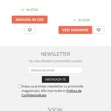
Chei Pendula
IN STOC
Clesti Miniatura
ADAUGA IN COS
Curatare si Intretinere
IN STOC
Cutii Pastrare Ceasuri
VEZI VARIANTE
Dispozitive Bratari si Curele
Dispozitive Capace Ceas
Extractoare Indicatoare
NEWSLETTER
Lupe, Dispozitive Optice
Nu rata ofertele si promotiile noastre
Mecanisme Ceas
Pensete
Piese Ceasuri
Vreau sa primesc newsletter cu promotiile
Scule Speciale
magazinului. Afla mai multe in
Politica de
Confidentialitate
Suporti de Lucru
Surubelnite fine
SOCIAL