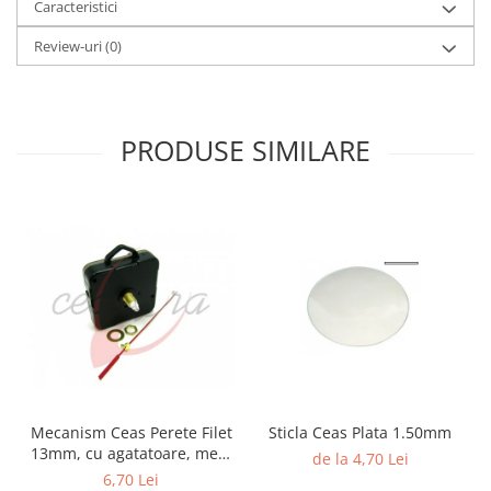
Caracteristici
Fierastraie / Panze
Review-uri
(0)
Mandrine si Burghie
Menghine
Modelarea Metalului
PRODUSE SIMILARE
Nicovale si Suporti
Pensete
Perii
Scule de Mana
Turnare, Lipire, Finisare
PROMOTII Curele Apple Watch
PROMOTII Curele Garmin
PROMOTII Scule Bijutier
PROMOTII Scule Ceasornicar
Mecanism Ceas Perete Filet
Sticla Ceas Plata 1.50mm
Scule si Accesorii Ceasuri
13mm, cu agatatoare, mers
de la 4,70 Lei
continuu, repere incluse
Catarame curea
6,70 Lei