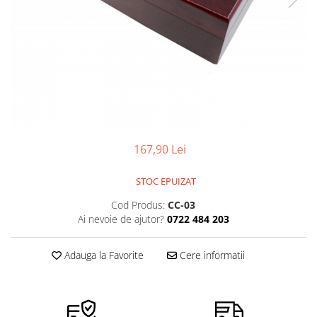
Ceasuri Police
Ceasuri Q&Q
Ceasuri Q&Q Attractive
Ceasuri Reflex
Ceasuri Sekonda
Ceasuri Timberland
Dama
Ceasuri Accurist
167,90 Lei
Ceasuri Casio
Ceasuri Daniel Klein
STOC EPUIZAT
Ceasuri Lorus
Cod Produs:
CC-03
Ceasuri Q&Q
Ai nevoie de ajutor?
0722 484 203
Ceasuri Reflex
Unisex
Adauga la Favorite
Cere informatii
Curele Ceasuri
Curele Apple Watch
Curele Casio