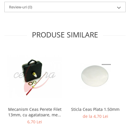
Review-uri
(0)
PRODUSE SIMILARE
Mecanism Ceas Perete Filet
Sticla Ceas Plata 1.50mm
13mm, cu agatatoare, mers
de la 4,70 Lei
continuu, repere incluse
6,70 Lei