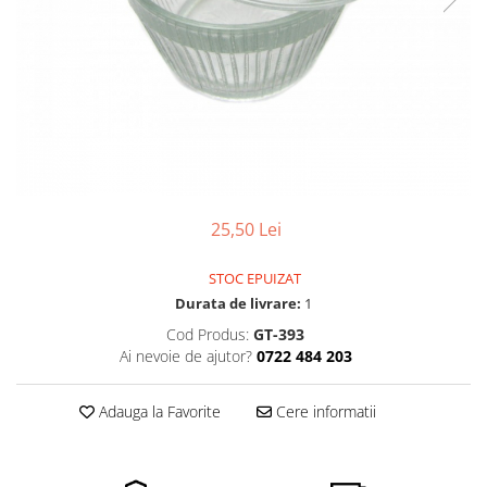
Pensete
Scule Speciale
Ceasuri Daniel Klein
Ceasuri Lorus
Perii
Suporti de Lucru
Ceasuri Q&Q
Scule de Mana
Surubelnite fine
Ceasuri Reflex
Turnare, Lipire, Finisare
Truse / Kituri Ceasornicar
Unisex
25,50 Lei
STOC EPUIZAT
Durata de livrare:
1
Cod Produs:
GT-393
Ai nevoie de ajutor?
0722 484 203
Adauga la Favorite
Cere informatii