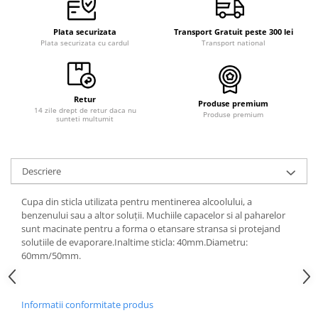
Plata securizata
Transport Gratuit peste 300 lei
Plata securizata cu cardul
Transport national
Retur
Produse premium
14 zile drept de retur daca nu
Produse premium
sunteti multumit
Descriere
Cupa din sticla utilizata pentru mentinerea alcoolului, a
benzenului sau a altor soluții. Muchiile capacelor si al paharelor
sunt macinate pentru a forma o etansare stransa si protejand
solutiile de evaporare.Inaltime sticla: 40mm.Diametru:
60mm/50mm.
Informatii conformitate produs