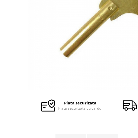
Ceasuri Police
Ceasuri Q&Q
Ceasuri Q&Q Attractive
Ceasuri Reflex
Ceasuri Sekonda
Ceasuri Timberland
Dama
Ceasuri Accurist
Ceasuri Casio
Ceasuri Daniel Klein
Ceasuri Lorus
Ceasuri Q&Q
Ceasuri Reflex
Plata securizata
Unisex
Plata securizata cu cardul
Curele Ceasuri
Curele Apple Watch
Curele Casio