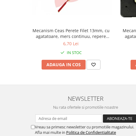
Fierastraie / Panze
Mandrine si Burghie
Menghine
Mecanism Ceas Perete Filet 13mm, cu
Mecani
agatatoare, mers continuu, repere
agata
Modelarea Metalului
incluse
6,70 Lei
Nicovale si Suporti
IN STOC
Pensete
ADAUGA IN COS
Perii
Scule de Mana
Turnare, Lipire, Finisare
PROMOTII Curele Apple Watch
NEWSLETTER
PROMOTII Curele Garmin
Nu rata ofertele si promotiile noastre
PROMOTII Scule Bijutier
PROMOTII Scule Ceasornicar
Scule si Accesorii Ceasuri
Vreau sa primesc newsletter cu promotiile magazinului.
Catarame curea
Afla mai multe in
Politica de Confidentialitate