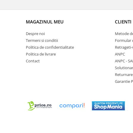
Chei Pendula
Clesti Miniatura
MAGAZINUL MEU
CLIENTI
Curatare si Intretinere
Cutii Pastrare Ceasuri
Despre noi
Metode de
Termeni si conditii
Formular 
Dispozitive Bratari si Curele
Politica de confidentialitate
Retrageti-
Dispozitive Capace Ceas
Politica de livrare
ANPC
Extractoare Indicatoare
Contact
ANPC - SA
Solutionar
Lupe, Dispozitive Optice
Returnare
Mecanisme Ceas
Garantie 
Pensete
Piese Ceasuri
Scule Speciale
Suporti de Lucru
Surubelnite fine