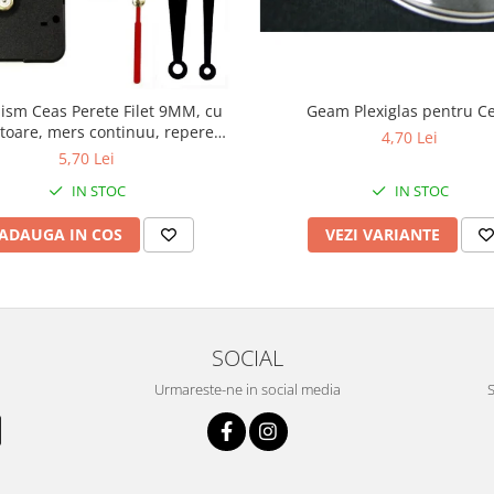
sm Ceas Perete Filet 9MM, cu
Geam Plexiglas pentru C
toare, mers continuu, repere
4,70 Lei
incluse
5,70 Lei
IN STOC
IN STOC
ADAUGA IN COS
VEZI VARIANTE
SOCIAL
Urmareste-ne in social media
S