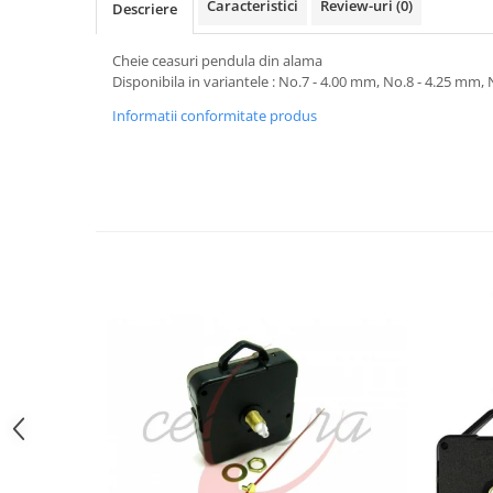
Caracteristici
Review-uri
(0)
Descriere
Curele cauciuc
Curele Garmin
Cheie ceasuri pendula din alama
Disponibila in variantele : No.7 - 4.00 mm, No.8 - 4.25 mm,
Curele metalice
Informatii conformitate produs
Curele militare
Curele piele
Curele Samsung Watch
Curele textile
Handmade / Bijutieri
Abrazive
Ciocane Miniatura
Clesti Miniatura
Curatare Bijuterii
Dispozitive Bratari
Dispozitive Inele
Dispozitive Margelit