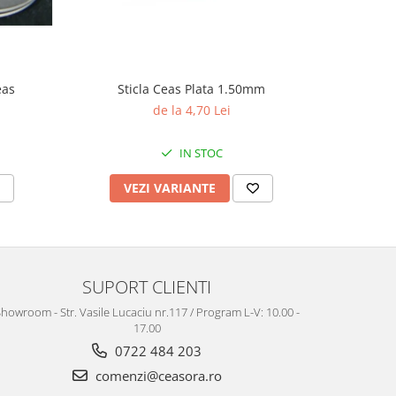
eas
Sticla Ceas Plata 1.50mm
Te
de la 4,70 Lei
IN STOC
VEZI VARIANTE
V
SUPORT CLIENTI
howroom - Str. Vasile Lucaciu nr.117 / Program L-V: 10.00 -
17.00
0722 484 203
comenzi@ceasora.ro