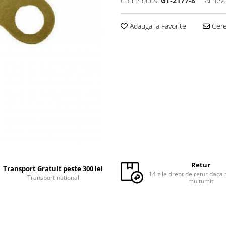
Cod Produs:
GT-2177-8
Ai nev
Adauga la Favorite
Cere 
Retur
Transport Gratuit peste 300 lei
14 zile drept de retur daca 
Transport national
multumit