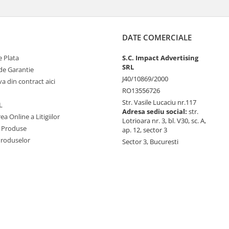
DATE COMERCIALE
 Plata
S.C. Impact Advertising
SRL
de Garantie
J40/10869/2000
va din contract aici
RO13556726
Str. Vasile Lucaciu nr.117
L
Adresa sediu social:
str.
ea Online a Litigiilor
Lotrioara nr. 3, bl. V30, sc. A,
 Produse
ap. 12, sector 3
Produselor
Sector 3, Bucuresti