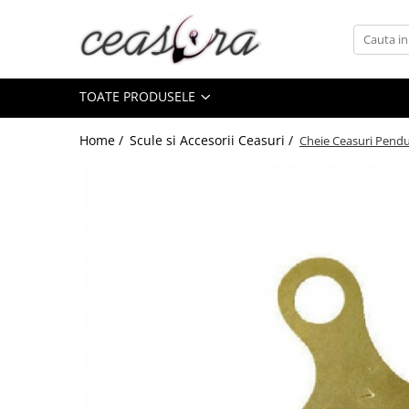
Toate Produsele
TOATE PRODUSELE
Baterii
AA, AAA, 9V
Home /
Scule si Accesorii Ceasuri /
Cheie Ceasuri Pendu
Accesorii baterii
Auditive
Butoni
CR 3V
Ceasuri
Barbatesti
Ceasuri Accurist
Ceasuri Casio
Ceasuri Daniel Klein
Ceasuri Lorus