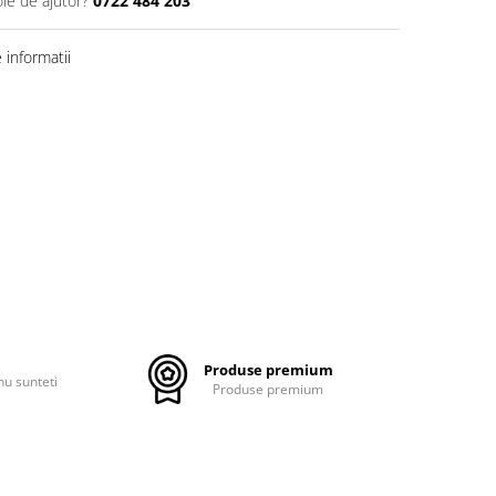
oie de ajutor?
0722 484 203
informatii
Produse premium
nu sunteti
Produse premium