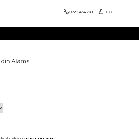
0722 484 203
0,00
 din Alama