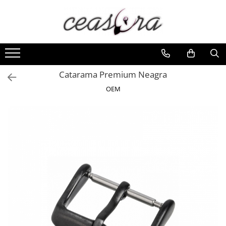
Toate Produsele
Baterii
AA, AAA, 9V
Catarama Premium Neagra
Accesorii baterii
OEM
Auditive
Butoni
CR 3V
Ceasuri
Barbatesti
Ceasuri Accurist
Ceasuri Casio
Ceasuri Daniel Klein
Ceasuri Lorus