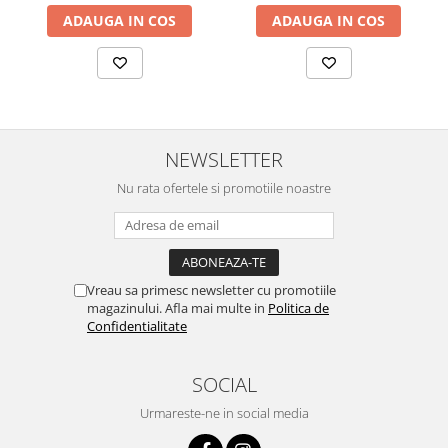
Chei Pendula
ADAUGA IN COS
ADAUGA IN COS
Clesti Miniatura
Curatare si Intretinere
Cutii Pastrare Ceasuri
Dispozitive Bratari si Curele
NEWSLETTER
Dispozitive Capace Ceas
Nu rata ofertele si promotiile noastre
Extractoare Indicatoare
Lupe, Dispozitive Optice
Mecanisme Ceas
Vreau sa primesc newsletter cu promotiile
Pensete
magazinului. Afla mai multe in
Politica de
Confidentialitate
Piese Ceasuri
Scule Speciale
SOCIAL
Suporti de Lucru
Urmareste-ne in social media
Surubelnite fine