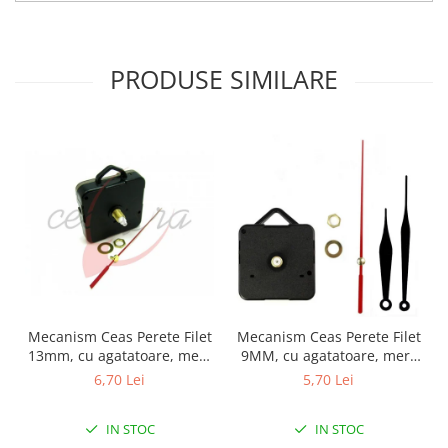
Fierastraie / Panze
Mandrine si Burghie
PRODUSE SIMILARE
Menghine
Modelarea Metalului
Nicovale si Suporti
Pensete
Perii
Scule de Mana
Turnare, Lipire, Finisare
PROMOTII Curele Apple Watch
PROMOTII Curele Garmin
Mecanism Ceas Perete Filet
Mecanism Ceas Perete Filet
13mm, cu agatatoare, mers
9MM, cu agatatoare, mers
PROMOTII Scule Bijutier
continuu, repere incluse
continuu, repere incluse
6,70 Lei
5,70 Lei
PROMOTII Scule Ceasornicar
Scule si Accesorii Ceasuri
IN STOC
IN STOC
Catarame curea