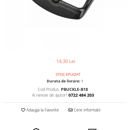
Ceasuri Police
Ceasuri Q&Q
Ceasuri Q&Q Attractive
Ceasuri Reflex
Ceasuri Sekonda
Ceasuri Timberland
Dama
Ceasuri Accurist
14,30 Lei
Ceasuri Casio
Ceasuri Daniel Klein
STOC EPUIZAT
Ceasuri Lorus
Durata de livrare:
1
Ceasuri Q&Q
Cod Produs:
PBUCKLE-B18
Ceasuri Reflex
Ai nevoie de ajutor?
0722 484 203
Unisex
Curele Ceasuri
Adauga la Favorite
Cere informatii
Curele Apple Watch
Curele Casio