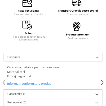
Curele cauciuc
Curele Garmin
Plata securizata
Transport Gratuit peste 300 lei
Plata securizata cu cardul
Transport national
Curele metalice
Curele militare
Curele piele
Retur
Produse premium
14 zile drept de retur daca nu
Produse premium
sunteti multumit
Curele Samsung Watch
Curele textile
Handmade / Bijutieri
Descriere
Abrazive
Catarama metalica pentru curea ceas
Ciocane Miniatura
Material otel
Clesti Miniatura
Finisaj negru mat
Curatare Bijuterii
Informatii conformitate produs
Dispozitive Bratari
Caracteristici
Dispozitive Inele
Review-uri
(0)
Dispozitive Margelit