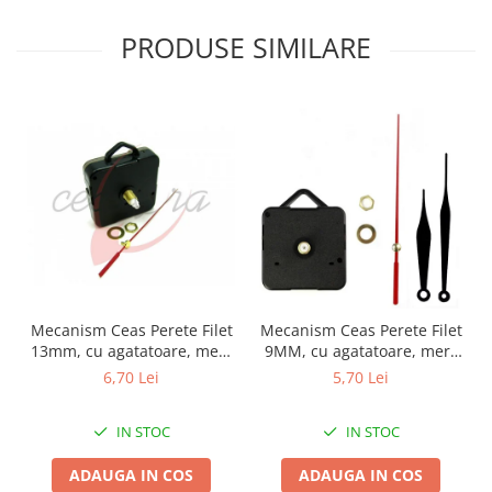
PRODUSE SIMILARE
Mecanism Ceas Perete Filet
Mecanism Ceas Perete Filet
13mm, cu agatatoare, mers
9MM, cu agatatoare, mers
continuu, repere incluse
continuu, repere incluse
6,70 Lei
5,70 Lei
IN STOC
IN STOC
ADAUGA IN COS
ADAUGA IN COS