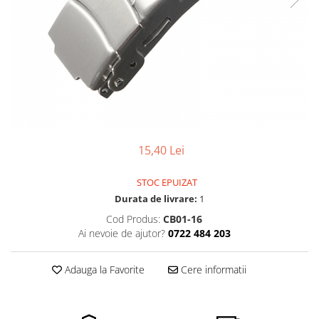
Pensete
Scule Speciale
Ceasuri Daniel Klein
Ceasuri Lorus
Perii
Suporti de Lucru
Ceasuri Q&Q
Scule de Mana
Surubelnite fine
Ceasuri Reflex
Turnare, Lipire, Finisare
Truse / Kituri Ceasornicar
Unisex
15,40 Lei
STOC EPUIZAT
Durata de livrare:
1
Cod Produs:
CB01-16
Ai nevoie de ajutor?
0722 484 203
Adauga la Favorite
Cere informatii