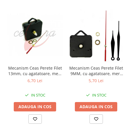
Mecanism Ceas Perete Filet
Mecanism Ceas Perete Filet
13mm, cu agatatoare, mers
9MM, cu agatatoare, mers
continuu, repere incluse
continuu, repere incluse
6,70 Lei
5,70 Lei
IN STOC
IN STOC
ADAUGA IN COS
ADAUGA IN COS