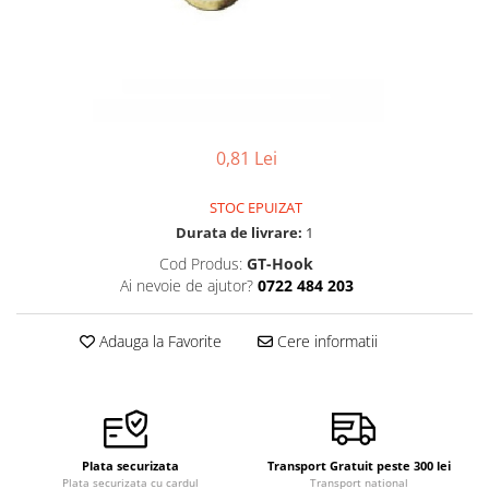
Pensete
Scule Speciale
Ceasuri Daniel Klein
Ceasuri Lorus
Perii
Suporti de Lucru
Ceasuri Q&Q
Scule de Mana
Surubelnite fine
Ceasuri Reflex
Turnare, Lipire, Finisare
Truse / Kituri Ceasornicar
Unisex
0,81 Lei
STOC EPUIZAT
Durata de livrare:
1
Cod Produs:
GT-Hook
Ai nevoie de ajutor?
0722 484 203
Adauga la Favorite
Cere informatii
Plata securizata
Transport Gratuit peste 300 lei
Plata securizata cu cardul
Transport national