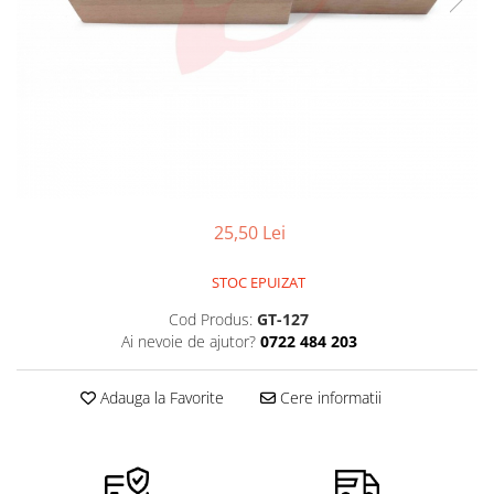
Pensete
Scule Speciale
Ceasuri Daniel Klein
Ceasuri Lorus
Perii
Suporti de Lucru
Ceasuri Q&Q
Scule de Mana
Surubelnite fine
Ceasuri Reflex
Turnare, Lipire, Finisare
Truse / Kituri Ceasornicar
Unisex
25,50 Lei
STOC EPUIZAT
Cod Produs:
GT-127
Ai nevoie de ajutor?
0722 484 203
Adauga la Favorite
Cere informatii