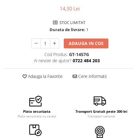
Pensete
Scule Speciale
Ceasuri Daniel Klein
14,30 Lei
Ceasuri Lorus
Perii
Suporti de Lucru
STOC LIMITAT
Ceasuri Q&Q
Scule de Mana
Surubelnite fine
Durata de livrare:
1
Ceasuri Reflex
Turnare, Lipire, Finisare
Truse / Kituri Ceasornicar
Unisex
ADAUGA IN COS
Cod Produs:
GT-1457G
Ai nevoie de ajutor?
0722 484 203
Adauga la Favorite
Cere informatii
Plata securizata
Transport Gratuit peste 300 lei
Plata securizata cu cardul
Transport national