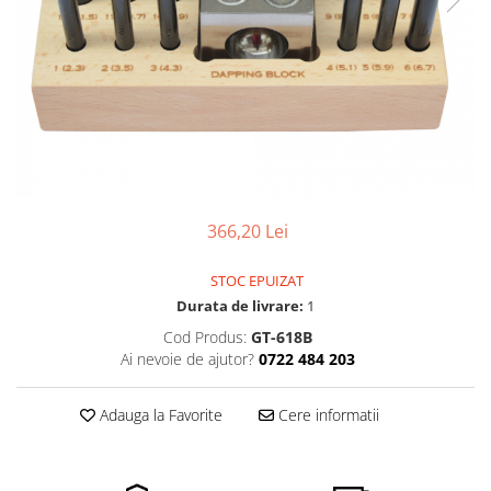
Pensete
Scule Speciale
Ceasuri Daniel Klein
Ceasuri Lorus
Perii
Suporti de Lucru
Ceasuri Q&Q
Scule de Mana
Surubelnite fine
Ceasuri Reflex
Turnare, Lipire, Finisare
Truse / Kituri Ceasornicar
Unisex
366,20 Lei
STOC EPUIZAT
Durata de livrare:
1
Cod Produs:
GT-618B
Ai nevoie de ajutor?
0722 484 203
Adauga la Favorite
Cere informatii