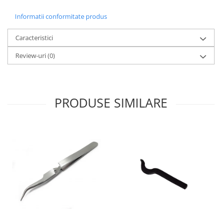
Fierastraie / Panze
Informatii conformitate produs
Mandrine si Burghie
Caracteristici
Menghine
Review-uri
(0)
Modelarea Metalului
Nicovale si Suporti
Pensete
PRODUSE SIMILARE
Perii
Scule de Mana
Turnare, Lipire, Finisare
PROMOTII Curele Apple Watch
PROMOTII Curele Garmin
PROMOTII Scule Bijutier
PROMOTII Scule Ceasornicar
Scule si Accesorii Ceasuri
Catarame curea