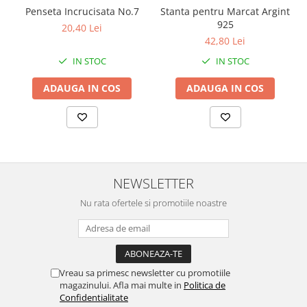
Penseta Incrucisata No.7
Stanta pentru Marcat Argint
Chei Pendula
925
20,40 Lei
Clesti Miniatura
42,80 Lei
Curatare si Intretinere
IN STOC
IN STOC
Cutii Pastrare Ceasuri
ADAUGA IN COS
ADAUGA IN COS
Dispozitive Bratari si Curele
Dispozitive Capace Ceas
Extractoare Indicatoare
Lupe, Dispozitive Optice
NEWSLETTER
Mecanisme Ceas
Nu rata ofertele si promotiile noastre
Pensete
Piese Ceasuri
Scule Speciale
Suporti de Lucru
Vreau sa primesc newsletter cu promotiile
magazinului. Afla mai multe in
Politica de
Surubelnite fine
Confidentialitate