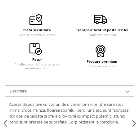
Curele cauciuc
Curele Garmin
Curele metalice
Plata securizata
Transport Gratuit peste 300 lei
Curele militare
Plata securizata cu cardul
Transport national
Curele piele
Curele Samsung Watch
Retur
Produse premium
Curele textile
14 zile drept de retur daca nu
Produse premium
sunteti multumit
Handmade / Bijutieri
Abrazive
Ciocane Miniatura
Descriere
Clesti Miniatura
Aceste dispozitive cu varfuri de diverse forme printre care stea,
Curatare Bijuterii
inimă, cruce, frunză, floarea soarelui, cerc, lună etc. sunt fabricate
din otel de calitate si oferă o lovitură cu impact puternic, atunci
Dispozitive Bratari
cand sunt presate pe suprafata. Corp rezistent la coroziune.
Dispozitive Inele
Dispozitive Margelit