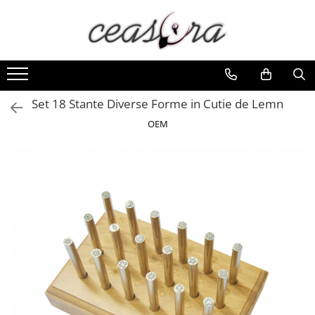
Toate Produsele
Baterii
AA, AAA, 9V
Set 18 Stante Diverse Forme in Cutie de Lemn
Accesorii baterii
OEM
Auditive
Butoni
CR 3V
Ceasuri
Barbatesti
Ceasuri Accurist
Ceasuri Casio
Ceasuri Daniel Klein
Ceasuri Lorus