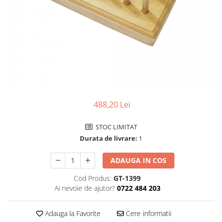
Ceasuri Police
Ceasuri Q&Q
Ceasuri Q&Q Attractive
Ceasuri Reflex
Ceasuri Sekonda
Ceasuri Timberland
Dama
Ceasuri Accurist
488,20 Lei
Ceasuri Casio
Ceasuri Daniel Klein
STOC LIMITAT
Ceasuri Lorus
Durata de livrare:
1
Ceasuri Q&Q
Ceasuri Reflex
ADAUGA IN COS
Unisex
Cod Produs:
GT-1399
Curele Ceasuri
Ai nevoie de ajutor?
0722 484 203
Curele Apple Watch
Adauga la Favorite
Cere informatii
Curele Casio