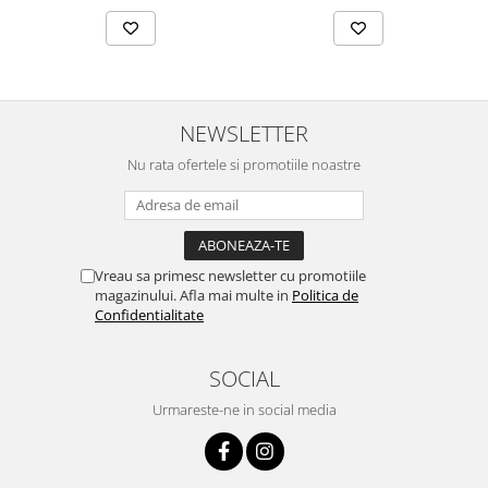
Chei Pendula
Clesti Miniatura
Curatare si Intretinere
Cutii Pastrare Ceasuri
NEWSLETTER
Dispozitive Bratari si Curele
Nu rata ofertele si promotiile noastre
Dispozitive Capace Ceas
Extractoare Indicatoare
Lupe, Dispozitive Optice
Vreau sa primesc newsletter cu promotiile
Mecanisme Ceas
magazinului. Afla mai multe in
Politica de
Confidentialitate
Pensete
Piese Ceasuri
SOCIAL
Scule Speciale
Urmareste-ne in social media
Suporti de Lucru
Surubelnite fine