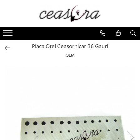
Toate Produsele
Baterii
AA, AAA, 9V
Placa Otel Ceasornicar 36 Gauri
Accesorii baterii
OEM
Auditive
Butoni
CR 3V
Ceasuri
Barbatesti
Ceasuri Accurist
Ceasuri Casio
Ceasuri Daniel Klein
Ceasuri Lorus