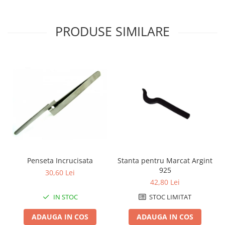
Fierastraie / Panze
PRODUSE SIMILARE
Mandrine si Burghie
Menghine
Modelarea Metalului
Nicovale si Suporti
Pensete
Perii
Scule de Mana
Turnare, Lipire, Finisare
PROMOTII Curele Apple Watch
Penseta Incrucisata
Stanta pentru Marcat Argint
PROMOTII Curele Garmin
925
30,60 Lei
PROMOTII Scule Bijutier
42,80 Lei
PROMOTII Scule Ceasornicar
IN STOC
STOC LIMITAT
Scule si Accesorii Ceasuri
ADAUGA IN COS
ADAUGA IN COS
Catarame curea