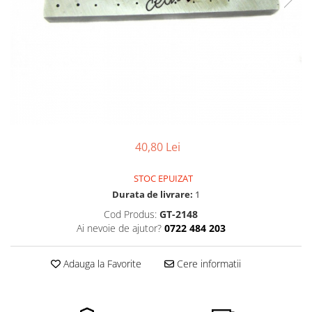
Ceasuri Police
Ceasuri Q&Q
Ceasuri Q&Q Attractive
Ceasuri Reflex
Ceasuri Sekonda
Ceasuri Timberland
Dama
Ceasuri Accurist
40,80 Lei
Ceasuri Casio
Ceasuri Daniel Klein
STOC EPUIZAT
Ceasuri Lorus
Durata de livrare:
1
Ceasuri Q&Q
Cod Produs:
GT-2148
Ceasuri Reflex
Ai nevoie de ajutor?
0722 484 203
Unisex
Curele Ceasuri
Adauga la Favorite
Cere informatii
Curele Apple Watch
Curele Casio