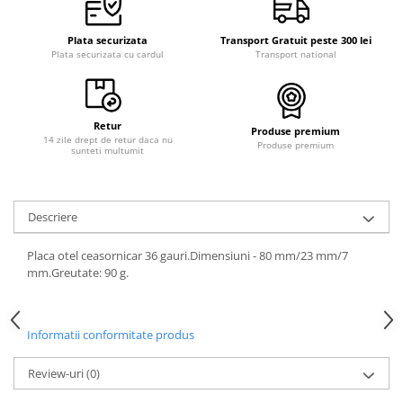
Curele cauciuc
Curele Garmin
Plata securizata
Transport Gratuit peste 300 lei
Plata securizata cu cardul
Transport national
Curele metalice
Curele militare
Curele piele
Retur
Produse premium
14 zile drept de retur daca nu
Produse premium
sunteti multumit
Curele Samsung Watch
Curele textile
Handmade / Bijutieri
Descriere
Abrazive
Placa otel ceasornicar 36 gauri.Dimensiuni - 80 mm/23 mm/7
Ciocane Miniatura
mm.Greutate: 90 g.
Clesti Miniatura
Curatare Bijuterii
Informatii conformitate produs
Dispozitive Bratari
Dispozitive Inele
Review-uri
(0)
Dispozitive Margelit