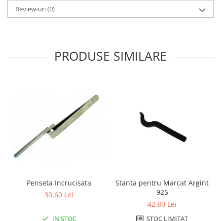
Review-uri
(0)
Fierastraie / Panze
Mandrine si Burghie
Menghine
PRODUSE SIMILARE
Modelarea Metalului
Nicovale si Suporti
Pensete
Perii
Scule de Mana
Turnare, Lipire, Finisare
PROMOTII Curele Apple Watch
PROMOTII Curele Garmin
PROMOTII Scule Bijutier
Penseta Incrucisata
Stanta pentru Marcat Argint
PROMOTII Scule Ceasornicar
925
30,60 Lei
Scule si Accesorii Ceasuri
42,80 Lei
Catarame curea
IN STOC
STOC LIMITAT