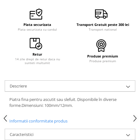
Curele cauciuc
Curele Garmin
Curele metalice
Plata securizata
Transport Gratuit peste 300 lei
Plata securizata cu cardul
Transport national
Curele militare
Curele piele
Curele Samsung Watch
Retur
Produse premium
14 zile drept de retur daca nu
Produse premium
Curele textile
sunteti multumit
Handmade / Bijutieri
Abrazive
Descriere
Ciocane Miniatura
Piatra fina pentru ascutit sau slefuit. Disponibile în diverse
Clesti Miniatura
forme.Dimensiuni: 100mm/12mm.
Curatare Bijuterii
Dispozitive Bratari
Informatii conformitate produs
Dispozitive Inele
Caracteristici
Dispozitive Margelit