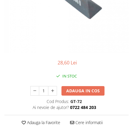
Ceasuri Police
Ceasuri Q&Q
Ceasuri Q&Q Attractive
Ceasuri Reflex
Ceasuri Sekonda
Ceasuri Timberland
Dama
Ceasuri Accurist
28,60 Lei
Ceasuri Casio
Ceasuri Daniel Klein
IN STOC
Ceasuri Lorus
Ceasuri Q&Q
ADAUGA IN COS
Ceasuri Reflex
Cod Produs:
GT-72
Unisex
Ai nevoie de ajutor?
0722 484 203
Curele Ceasuri
Curele Apple Watch
Adauga la Favorite
Cere informatii
Curele Casio