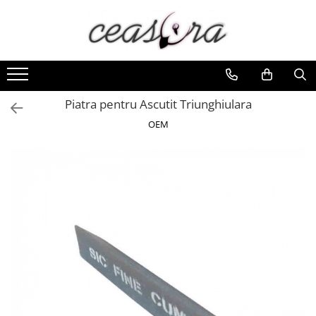
Toate Produsele
Baterii
AA, AAA, 9V
Piatra pentru Ascutit Triunghiulara
Accesorii baterii
OEM
Auditive
Butoni
CR 3V
Ceasuri
Barbatesti
Ceasuri Accurist
Ceasuri Casio
Ceasuri Daniel Klein
Ceasuri Lorus