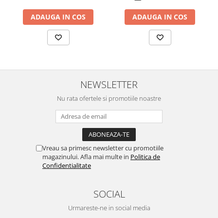
Chei Pendula
ADAUGA IN COS
ADAUGA IN COS
Clesti Miniatura
Curatare si Intretinere
Cutii Pastrare Ceasuri
Dispozitive Bratari si Curele
NEWSLETTER
Dispozitive Capace Ceas
Nu rata ofertele si promotiile noastre
Extractoare Indicatoare
Lupe, Dispozitive Optice
Mecanisme Ceas
Pensete
Vreau sa primesc newsletter cu promotiile
magazinului. Afla mai multe in
Politica de
Piese Ceasuri
Confidentialitate
Scule Speciale
Suporti de Lucru
SOCIAL
Surubelnite fine
Urmareste-ne in social media