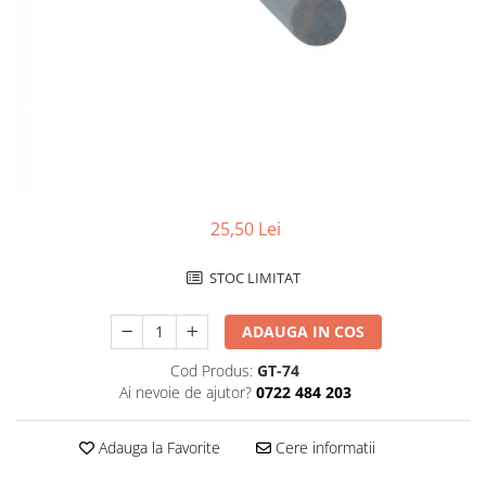
Ceasuri Police
Ceasuri Q&Q
Ceasuri Q&Q Attractive
Ceasuri Reflex
Ceasuri Sekonda
Ceasuri Timberland
Dama
Ceasuri Accurist
25,50 Lei
Ceasuri Casio
Ceasuri Daniel Klein
STOC LIMITAT
Ceasuri Lorus
Ceasuri Q&Q
ADAUGA IN COS
Ceasuri Reflex
Cod Produs:
GT-74
Unisex
Ai nevoie de ajutor?
0722 484 203
Curele Ceasuri
Curele Apple Watch
Adauga la Favorite
Cere informatii
Curele Casio