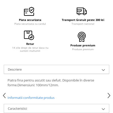
Curele cauciuc
Curele Garmin
Curele metalice
Plata securizata
Transport Gratuit peste 300 lei
Plata securizata cu cardul
Transport national
Curele militare
Curele piele
Curele Samsung Watch
Retur
Produse premium
14 zile drept de retur daca nu
Produse premium
Curele textile
sunteti multumit
Handmade / Bijutieri
Abrazive
Descriere
Ciocane Miniatura
Piatra fina pentru ascutit sau slefuit. Disponibile în diverse
Clesti Miniatura
forme.Dimensiuni: 100mm/12mm.
Curatare Bijuterii
Dispozitive Bratari
Informatii conformitate produs
Dispozitive Inele
Caracteristici
Dispozitive Margelit