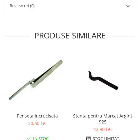
Review-uri
(0)
Fierastraie / Panze
Mandrine si Burghie
Menghine
PRODUSE SIMILARE
Modelarea Metalului
Nicovale si Suporti
Pensete
Perii
Scule de Mana
Turnare, Lipire, Finisare
PROMOTII Curele Apple Watch
PROMOTII Curele Garmin
PROMOTII Scule Bijutier
Penseta Incrucisata
Stanta pentru Marcat Argint
PROMOTII Scule Ceasornicar
925
30,60 Lei
Scule si Accesorii Ceasuri
42,80 Lei
Catarame curea
IN STOC
STOC LIMITAT