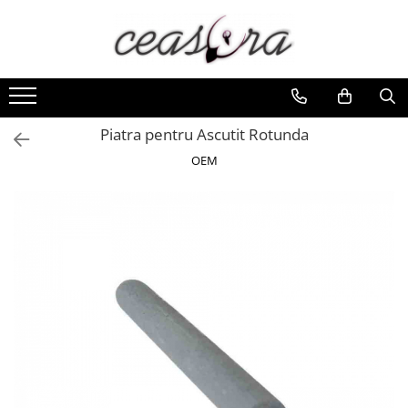
Toate Produsele
Baterii
AA, AAA, 9V
Piatra pentru Ascutit Rotunda
Accesorii baterii
OEM
Auditive
Butoni
CR 3V
Ceasuri
Barbatesti
Ceasuri Accurist
Ceasuri Casio
Ceasuri Daniel Klein
Ceasuri Lorus