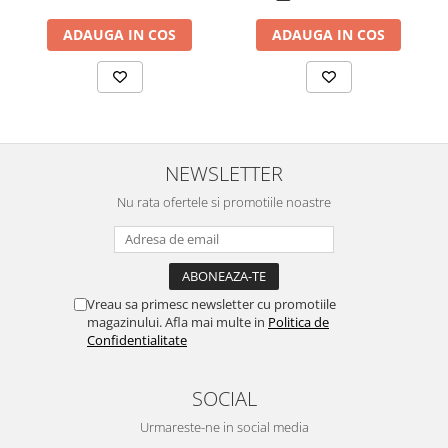
Chei Pendula
ADAUGA IN COS
ADAUGA IN COS
Clesti Miniatura
Curatare si Intretinere
Cutii Pastrare Ceasuri
Dispozitive Bratari si Curele
NEWSLETTER
Dispozitive Capace Ceas
Nu rata ofertele si promotiile noastre
Extractoare Indicatoare
Lupe, Dispozitive Optice
Mecanisme Ceas
Pensete
Vreau sa primesc newsletter cu promotiile
magazinului. Afla mai multe in
Politica de
Piese Ceasuri
Confidentialitate
Scule Speciale
Suporti de Lucru
SOCIAL
Surubelnite fine
Urmareste-ne in social media