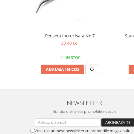
Fierastraie / Panze
Mandrine si Burghie
Menghine
Penseta Incrucisata No.7
Stan
Modelarea Metalului
20,40 Lei
Nicovale si Suporti
Pensete
IN STOC
Perii
ADAUGA IN COS
Scule de Mana
Turnare, Lipire, Finisare
PROMOTII Curele Apple Watch
PROMOTII Curele Garmin
NEWSLETTER
PROMOTII Scule Bijutier
Nu rata ofertele si promotiile noastre
PROMOTII Scule Ceasornicar
Scule si Accesorii Ceasuri
Catarame curea
Vreau sa primesc newsletter cu promotiile magazinului.