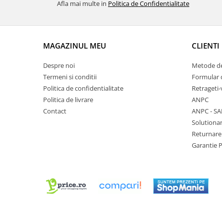
Afla mai multe in
Politica de Confidentialitate
Chei Pendula
Clesti Miniatura
Curatare si Intretinere
MAGAZINUL MEU
CLIENTI
Cutii Pastrare Ceasuri
Despre noi
Metode de
Dispozitive Bratari si Curele
Termeni si conditii
Formular 
Dispozitive Capace Ceas
Politica de confidentialitate
Retrageti-
Politica de livrare
ANPC
Extractoare Indicatoare
Contact
ANPC - SA
Lupe, Dispozitive Optice
Solutionar
Mecanisme Ceas
Returnare
Garantie 
Pensete
Piese Ceasuri
Scule Speciale
Suporti de Lucru
Surubelnite fine