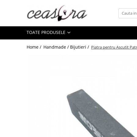
Toate Produsele
TOATE PRODUSELE
Baterii
AA, AAA, 9V
Home /
Handmade / Bijutieri /
Piatra pentru Ascutit Pat
Accesorii baterii
Auditive
Butoni
CR 3V
Ceasuri
Barbatesti
Ceasuri Accurist
Ceasuri Casio
Ceasuri Daniel Klein
Ceasuri Lorus