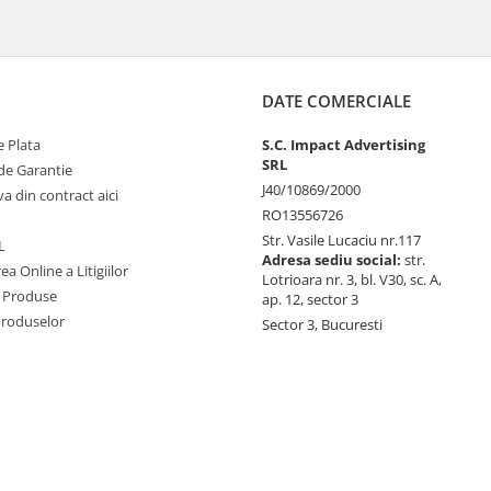
DATE COMERCIALE
 Plata
S.C. Impact Advertising
SRL
de Garantie
J40/10869/2000
va din contract aici
RO13556726
Str. Vasile Lucaciu nr.117
L
Adresa sediu social:
str.
ea Online a Litigiilor
Lotrioara nr. 3, bl. V30, sc. A,
 Produse
ap. 12, sector 3
Produselor
Sector 3, Bucuresti