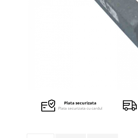
Ceasuri Police
Ceasuri Q&Q
Ceasuri Q&Q Attractive
Ceasuri Reflex
Ceasuri Sekonda
Ceasuri Timberland
Dama
Ceasuri Accurist
Ceasuri Casio
Ceasuri Daniel Klein
Ceasuri Lorus
Ceasuri Q&Q
Ceasuri Reflex
Plata securizata
Unisex
Plata securizata cu cardul
Curele Ceasuri
Curele Apple Watch
Curele Casio