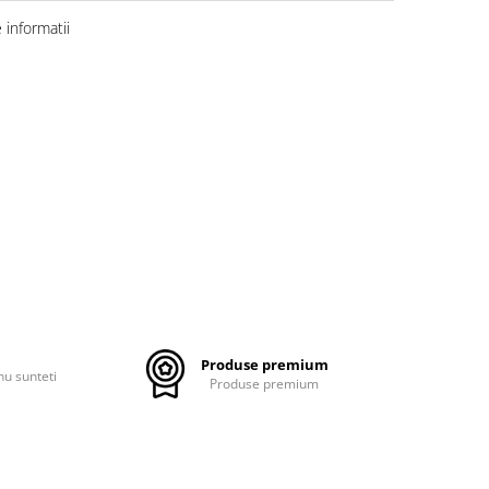
informatii
Produse premium
nu sunteti
Produse premium