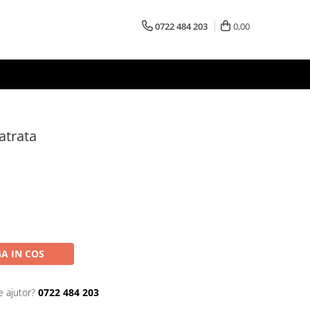
0722 484 203
0,00
atrata
A IN COS
e ajutor?
0722 484 203