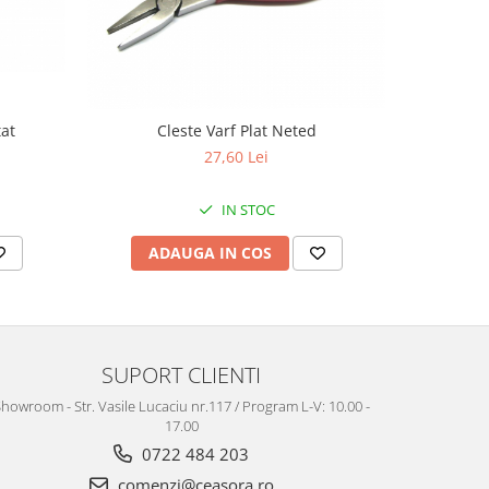
tat
Cleste Varf Plat Neted
Perie 
27,60 Lei
IN STOC
ADAUGA IN COS
AD
SUPORT CLIENTI
howroom - Str. Vasile Lucaciu nr.117 / Program L-V: 10.00 -
17.00
0722 484 203
comenzi@ceasora.ro