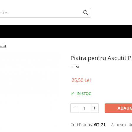
rata
Piatra pentru Ascutit P
OEM
25,50 Lei
IN STOC
ADAUG
Cod Produs:
GT-71
Ai nevoie d