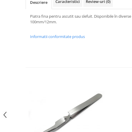
Caracteristici
Review-uri
(0)
Descriere
Curele cauciuc
Curele Garmin
Piatra fina pentru ascutit sau slefuit. Disponibile în diver
100mm/12mm.
Curele metalice
Curele militare
Informatii conformitate produs
Curele piele
Curele Samsung Watch
Curele textile
Handmade / Bijutieri
Abrazive
Ciocane Miniatura
Clesti Miniatura
Curatare Bijuterii
Dispozitive Bratari
Dispozitive Inele
Dispozitive Margelit