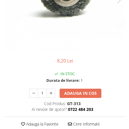
Pensete
Scule Speciale
Ceasuri Daniel Klein
Ceasuri Lorus
Perii
Suporti de Lucru
Ceasuri Q&Q
Scule de Mana
Surubelnite fine
Ceasuri Reflex
Turnare, Lipire, Finisare
Truse / Kituri Ceasornicar
Unisex
8,20 Lei
IN STOC
Durata de livrare:
1
ADAUGA IN COS
Cod Produs:
GT-313
Ai nevoie de ajutor?
0722 484 203
Adauga la Favorite
Cere informatii