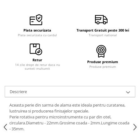
Plata securizata
Transport Gratuit peste 300 lei
Plata securizata cu cardul
Transport national
Retur
Produse premium
14 zile drept de retur daca nu
Produse premium
sunteti multumit
Descriere
Aceasta perie din sarma de alama este ideala pentru curatarea,
lustruirea si producerea finisajelor speciale.
Perie rotativa pentru microinstrumente cu par din otel,
circulara.Diametru - 22mm.Grosime coada - 2mm.Lungime coada
- 35mm.