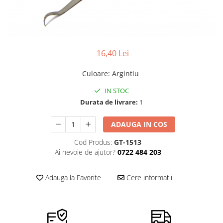
Pensete
Scule Speciale
Ceasuri Daniel Klein
Ceasuri Lorus
Perii
Suporti de Lucru
Ceasuri Q&Q
Scule de Mana
Surubelnite fine
Ceasuri Reflex
16,40 Lei
Turnare, Lipire, Finisare
Truse / Kituri Ceasornicar
Unisex
Culoare
:
Argintiu
IN STOC
Durata de livrare:
1
ADAUGA IN COS
Cod Produs:
GT-1513
Ai nevoie de ajutor?
0722 484 203
Adauga la Favorite
Cere informatii