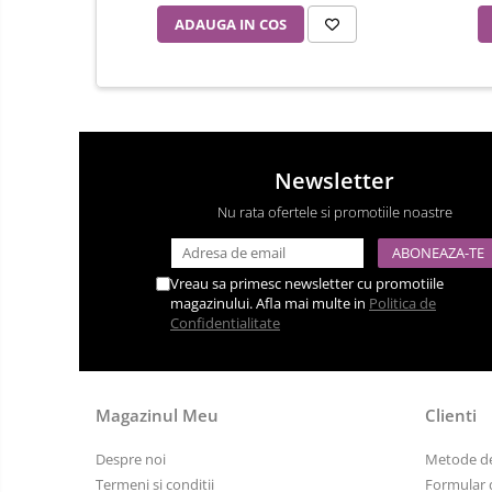
ADAUGA IN COS
Menghine
Modelarea Metalului
Nicovale si Suporti
Pensete
Perii
Newsletter
Scule de Mana
Nu rata ofertele si promotiile noastre
Turnare, Lipire, Finisare
Catarame curea
Vreau sa primesc newsletter cu promotiile
Chei Pendula
magazinului. Afla mai multe in
Politica de
Confidentialitate
Clesti Miniatura
Curatare si Intretinere
Cutii Pastrare Ceasuri
Magazinul Meu
Clienti
Dispozitive Bratari si Curele
Despre noi
Metode de
Dispozitive Capace Ceas
Termeni si conditii
Formular 