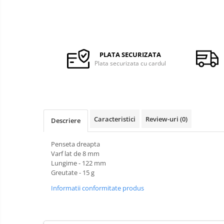
Ceasuri Q&Q
Ceasuri
Ceasuri Q&Q Attractive
Ceasuri Reflex
Ceasuri Sekonda
PLATA SECURIZATA
Ceasuri Timberland
Plata securizata cu cardul
Dama
Ceasuri Accurist
Ceasuri Casio
Ceasuri Daniel Klein
Caracteristici
Review-uri
(0)
Descriere
Ceasuri Lorus
Ceasuri Q&Q
Penseta dreapta
Varf lat de 8 mm
Ceasuri Reflex
Lungime - 122 mm
Unisex
Greutate - 15 g
Curele Apple Watch
Informatii conformitate produs
Curele Casio
Curele cauciuc