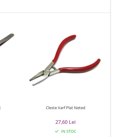
t
Cleste Varf Plat Neted
Perie
27,60 Lei
IN STOC