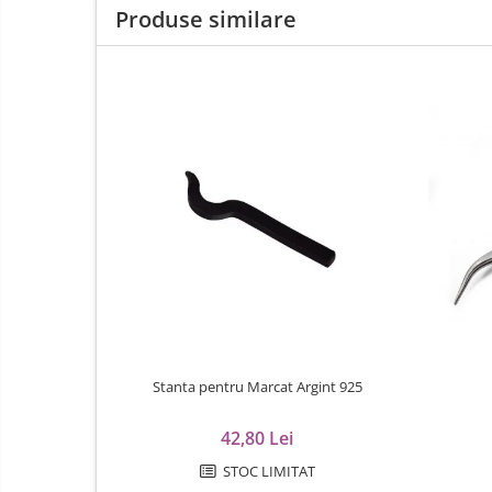
Curele Garmin
Produse similare
Curele metalice
Curele militare
Curele piele
Curele Samsung Watch
Curele textile
Abrazive
Ciocane Miniatura
Clesti Miniatura
Curatare Bijuterii
Dispozitive Bratari
Dispozitive Inele
Stanta pentru Marcat Argint 925
Dispozitive Margelit
42,80 Lei
Fierastraie / Panze
STOC LIMITAT
Mandrine si Burghie