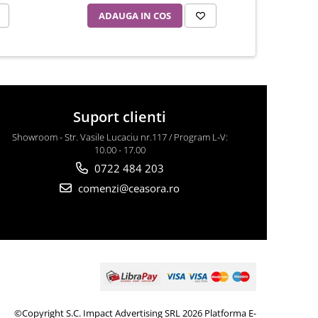
ADAUGA IN COS
AD
Suport clienti
Showroom - Str. Vasile Lucaciu nr.117 / Program L-V:
10.00 - 17.00
0722 484 203
comenzi@ceasora.ro
©Copyright S.C. Impact Advertising SRL 2026
Platforma E-