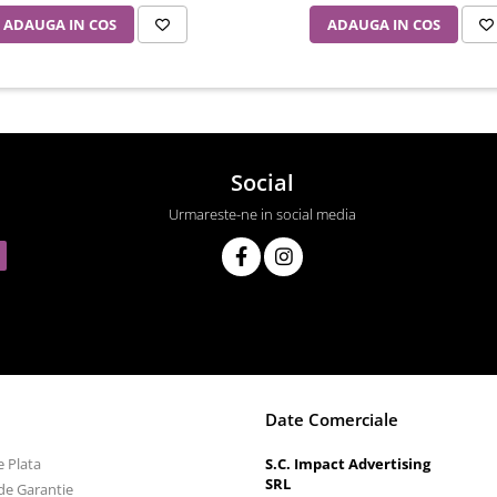
ADAUGA IN COS
ADAUGA IN COS
Social
Urmareste-ne in social media
Date Comerciale
 Plata
S.C. Impact Advertising
SRL
de Garantie