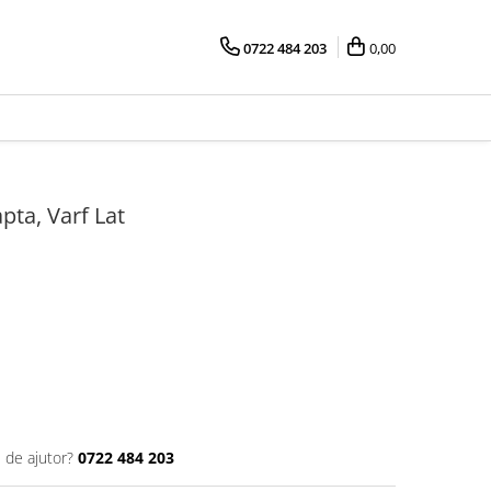
0722 484 203
0,00
pta, Varf Lat
 de ajutor?
0722 484 203