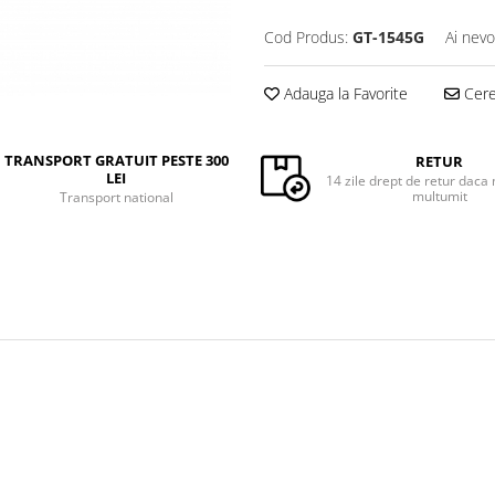
Cod Produs:
GT-1545G
Ai nevo
Adauga la Favorite
Cere 
TRANSPORT GRATUIT PESTE 300
RETUR
LEI
14 zile drept de retur daca 
multumit
Transport national