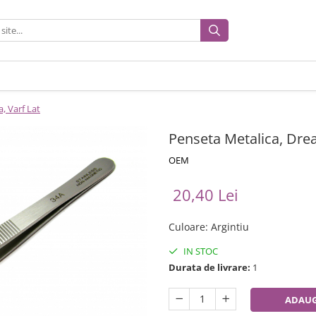
, Varf Lat
Penseta Metalica, Drea
OEM
20,40 Lei
Culoare
:
Argintiu
IN STOC
Durata de livrare:
1
ADAUG