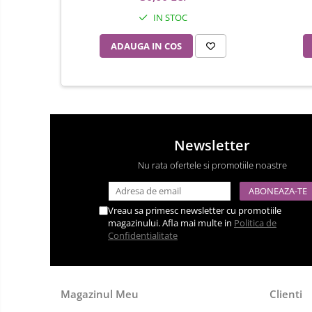
IN STOC
Menghine
Modelarea Metalului
ADAUGA IN COS
Nicovale si Suporti
Pensete
Perii
Scule de Mana
Newsletter
Turnare, Lipire, Finisare
Nu rata ofertele si promotiile noastre
Catarame curea
Chei Pendula
Vreau sa primesc newsletter cu promotiile
Clesti Miniatura
magazinului. Afla mai multe in
Politica de
Curatare si Intretinere
Confidentialitate
Cutii Pastrare Ceasuri
Dispozitive Bratari si Curele
Magazinul Meu
Clienti
Dispozitive Capace Ceas