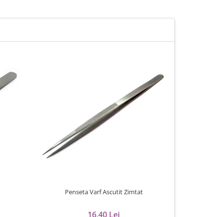
Penseta Varf Ascutit Zimtat
Perie
16,40 Lei