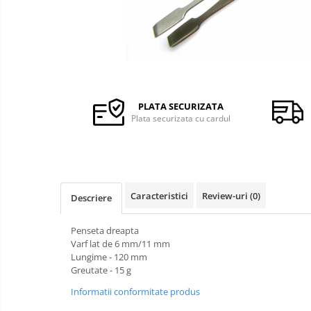
Ceasuri Q&Q
Ceasuri
Ceasuri Q&Q Attractive
Ceasuri Reflex
Ceasuri Sekonda
Ceasuri Timberland
Dama
PLATA SECURIZATA
Plata securizata cu cardul
Ceasuri Accurist
Ceasuri Casio
Ceasuri Daniel Klein
Ceasuri Lorus
Ceasuri Q&Q
Caracteristici
Review-uri
(0)
Descriere
Ceasuri Reflex
Penseta dreapta
Unisex
Varf lat de 6 mm/11 mm
Curele Apple Watch
Lungime - 120 mm
Greutate - 15 g
Curele Casio
Informatii conformitate produs
Curele cauciuc