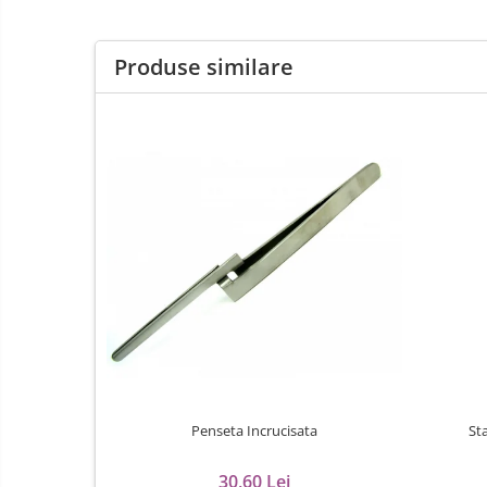
Curele Garmin
Curele metalice
Produse similare
Curele militare
Curele piele
Curele Samsung Watch
Curele textile
Abrazive
Ciocane Miniatura
Clesti Miniatura
Curatare Bijuterii
Dispozitive Bratari
Dispozitive Inele
Dispozitive Margelit
Penseta Incrucisata
St
Fierastraie / Panze
30,60 Lei
Mandrine si Burghie