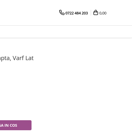
0722 484 203
0,00
pta, Varf Lat
A IN COS