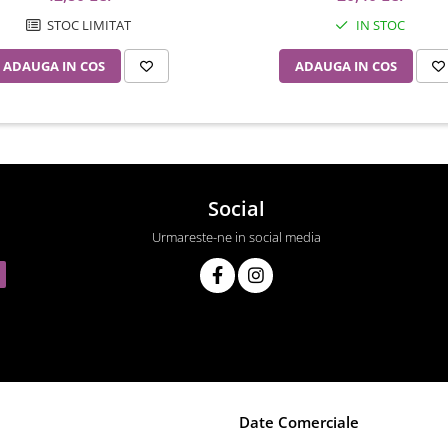
STOC LIMITAT
IN STOC
ADAUGA IN COS
ADAUGA IN COS
Social
Urmareste-ne in social media
Date Comerciale