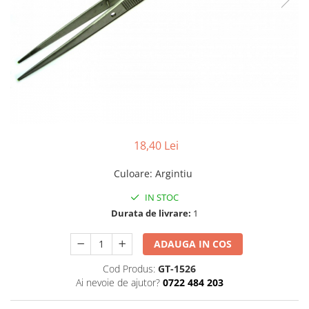
Pensete
Scule Speciale
Ceasuri Daniel Klein
Ceasuri Lorus
Perii
Suporti de Lucru
Ceasuri Q&Q
Scule de Mana
Surubelnite fine
Ceasuri Reflex
Turnare, Lipire, Finisare
Truse / Kituri Ceasornicar
Unisex
18,40 Lei
Culoare
:
Argintiu
IN STOC
Durata de livrare:
1
ADAUGA IN COS
Cod Produs:
GT-1526
Ai nevoie de ajutor?
0722 484 203