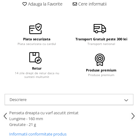
Adauga la Favorite
Cere informatii
Plata securizata
Transport Gratuit peste 300 lei
Plata securizata cu cardul
Transport national
Retur
Produse premium
14 zile drept de retur daca nu
Produse premium
sunteti multumit
Descriere
Penseta dreapta cu varf ascutit zimtat
Lungime - 160 mm
Greutate - 21 g
Informatii conformitate produs