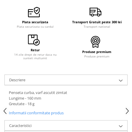
Plata securizata
Transport Gratuit peste 300 lei
Plata securizata cu cardul
Transport national
Retur
Produse premium
14 zile drept de retur daca nu
Produse premium
sunteti multumit
Descriere
Penseta curba, varf ascutit zimtat
Lungime - 160 mm
Greutate - 18 g
Informatii conformitate produs
Caracteristici