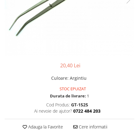
Pensete
Scule Speciale
Ceasuri Daniel Klein
Ceasuri Lorus
Perii
Suporti de Lucru
Ceasuri Q&Q
Scule de Mana
Surubelnite fine
Ceasuri Reflex
Turnare, Lipire, Finisare
Truse / Kituri Ceasornicar
Unisex
20,40 Lei
Culoare
:
Argintiu
STOC EPUIZAT
Durata de livrare:
1
Cod Produs:
GT-1525
Ai nevoie de ajutor?
0722 484 203
Adauga la Favorite
Cere informatii