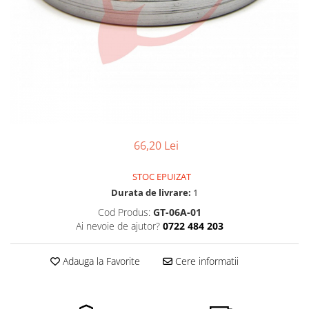
Pensete
Scule Speciale
Ceasuri Daniel Klein
Ceasuri Lorus
Perii
Suporti de Lucru
Ceasuri Q&Q
Scule de Mana
Surubelnite fine
Ceasuri Reflex
Turnare, Lipire, Finisare
Truse / Kituri Ceasornicar
Unisex
66,20 Lei
STOC EPUIZAT
Durata de livrare:
1
Cod Produs:
GT-06A-01
Ai nevoie de ajutor?
0722 484 203
Adauga la Favorite
Cere informatii