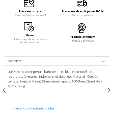
Plata securizata
Transport Gratuit peste 300 lei
Plata securizata cu cardul
Transport national
Retur
Produse premium
14 zile drept de retur daca nu
Produse premium
sunteti multumit
Descriere
Utilizare - suport pentru banc de lucru bijuteri, modelarea,
repararea, formarea, îndoirea metalului etc.Material - Otel de
calitate, forjat si finisat.Dimensiuni - aprox. 100/9mm.Greutate -
aprox. 560g.
Informatii conformitate produs