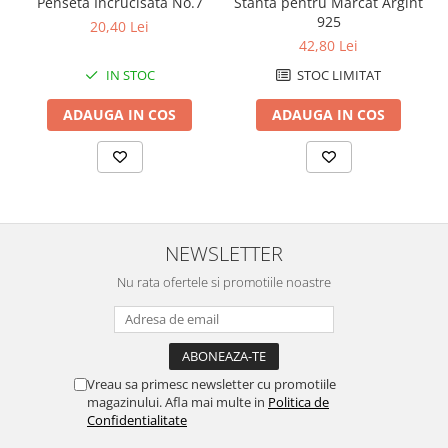
Penseta Incrucisata No.7
Stanta pentru Marcat Argint
Chei Pendula
925
20,40 Lei
42,80 Lei
Clesti Miniatura
IN STOC
STOC LIMITAT
Curatare si Intretinere
Cutii Pastrare Ceasuri
ADAUGA IN COS
ADAUGA IN COS
Dispozitive Bratari si Curele
Dispozitive Capace Ceas
Extractoare Indicatoare
Lupe, Dispozitive Optice
NEWSLETTER
Mecanisme Ceas
Nu rata ofertele si promotiile noastre
Pensete
Piese Ceasuri
Scule Speciale
Vreau sa primesc newsletter cu promotiile
Suporti de Lucru
magazinului. Afla mai multe in
Politica de
Confidentialitate
Surubelnite fine