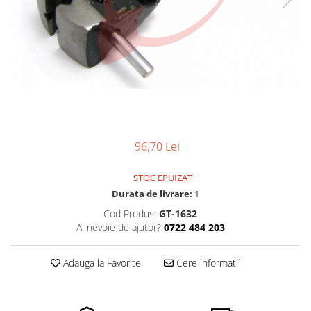
Ceasuri Police
Ceasuri Q&Q
Ceasuri Q&Q Attractive
Ceasuri Reflex
Ceasuri Sekonda
Ceasuri Timberland
Dama
Ceasuri Accurist
96,70 Lei
Ceasuri Casio
Ceasuri Daniel Klein
STOC EPUIZAT
Ceasuri Lorus
Durata de livrare:
1
Ceasuri Q&Q
Cod Produs:
GT-1632
Ceasuri Reflex
Ai nevoie de ajutor?
0722 484 203
Unisex
Curele Ceasuri
Adauga la Favorite
Cere informatii
Curele Apple Watch
Curele Casio