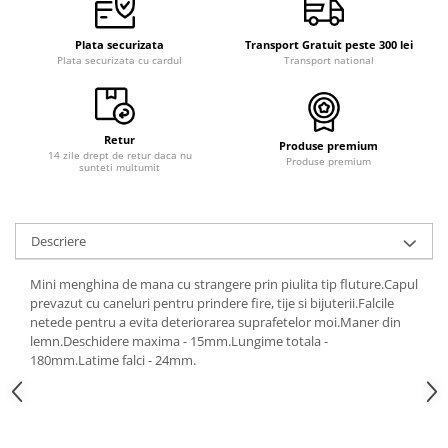
Curele cauciuc
Curele Garmin
Plata securizata
Transport Gratuit peste 300 lei
Plata securizata cu cardul
Transport national
Curele metalice
Curele militare
Curele piele
Retur
Produse premium
14 zile drept de retur daca nu
Produse premium
sunteti multumit
Curele Samsung Watch
Curele textile
Handmade / Bijutieri
Descriere
Abrazive
Mini menghina de mana cu strangere prin piulita tip fluture.Capul
Ciocane Miniatura
prevazut cu caneluri pentru prindere fire, tije si bijuterii.Falcile
Clesti Miniatura
netede pentru a evita deteriorarea suprafetelor moi.Maner din
lemn.Deschidere maxima - 15mm.Lungime totala -
Curatare Bijuterii
180mm.Latime falci - 24mm.
Dispozitive Bratari
Dispozitive Inele
Dispozitive Margelit