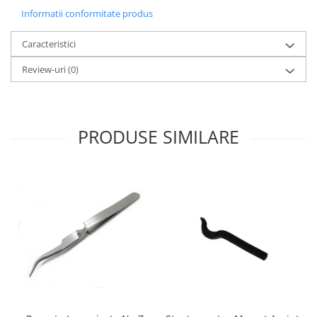
Informatii conformitate produs
Fierastraie / Panze
Mandrine si Burghie
Caracteristici
Menghine
Review-uri
(0)
Modelarea Metalului
Nicovale si Suporti
Pensete
PRODUSE SIMILARE
Perii
Scule de Mana
Turnare, Lipire, Finisare
PROMOTII Curele Apple Watch
PROMOTII Curele Garmin
PROMOTII Scule Bijutier
PROMOTII Scule Ceasornicar
Scule si Accesorii Ceasuri
Catarame curea