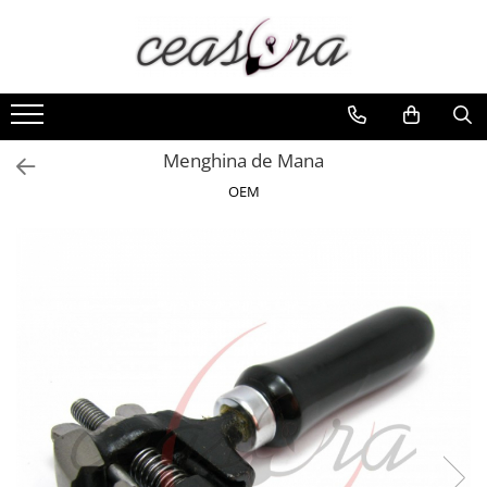
Toate Produsele
Baterii
AA, AAA, 9V
Menghina de Mana
Accesorii baterii
OEM
Auditive
Butoni
CR 3V
Ceasuri
Barbatesti
Ceasuri Accurist
Ceasuri Casio
Ceasuri Daniel Klein
Ceasuri Lorus