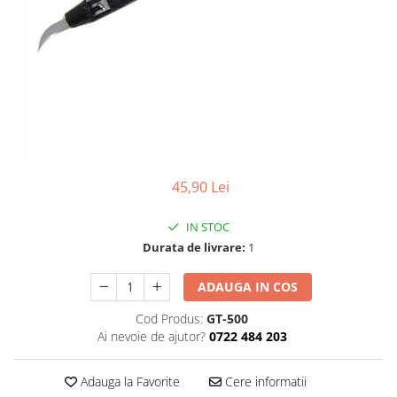
Ceasuri Police
Ceasuri Q&Q
Ceasuri Q&Q Attractive
Ceasuri Reflex
Ceasuri Sekonda
Ceasuri Timberland
Dama
Ceasuri Accurist
45,90 Lei
Ceasuri Casio
Ceasuri Daniel Klein
IN STOC
Ceasuri Lorus
Durata de livrare:
1
Ceasuri Q&Q
Ceasuri Reflex
ADAUGA IN COS
Unisex
Cod Produs:
GT-500
Curele Ceasuri
Ai nevoie de ajutor?
0722 484 203
Curele Apple Watch
Adauga la Favorite
Cere informatii
Curele Casio