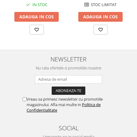
IN STOC
STOC LIMITAT
Chei Pendula
Clesti Miniatura
ADAUGA IN COS
ADAUGA IN COS
Curatare si Intretinere
Cutii Pastrare Ceasuri
Dispozitive Bratari si Curele
Dispozitive Capace Ceas
NEWSLETTER
Extractoare Indicatoare
Nu rata ofertele si promotiile noastre
Lupe, Dispozitive Optice
Mecanisme Ceas
Pensete
Vreau sa primesc newsletter cu promotiile
Piese Ceasuri
magazinului. Afla mai multe in
Politica de
Scule Speciale
Confidentialitate
Suporti de Lucru
SOCIAL
Surubelnite fine
Urmareste-ne in social media