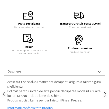
Curele cauciuc
Curele Garmin
Curele metalice
Plata securizata
Transport Gratuit peste 300 lei
Curele militare
Plata securizata cu cardul
Transport national
Curele piele
Curele Samsung Watch
Retur
Produse premium
Curele textile
14 zile drept de retur daca nu
Produse premium
sunteti multumit
Handmade / Bijutieri
Abrazive
Ciocane Miniatura
Descriere
Clesti Miniatura
Acest cutit special, cu maner antiderapant, asigura o taiere sigura
Curatare Bijuterii
si eficienta.
Potrivit pentru lucrari de arta pentru decuparea modelului si alte
Dispozitive Bratari
lucrari DIY.Nu include lame de schimb.
Produs asociat: Lame pentru Taieturi Fine si Precise.
Dispozitive Inele
Informatii conformitate produs
Dispozitive Margelit