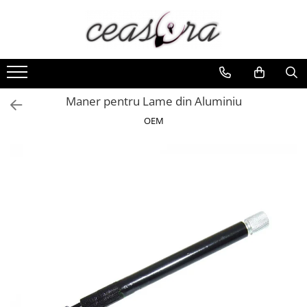
Toate Produsele
Baterii
AA, AAA, 9V
Maner pentru Lame din Aluminiu
Accesorii baterii
OEM
Auditive
Butoni
CR 3V
Ceasuri
Barbatesti
Ceasuri Accurist
Ceasuri Casio
Ceasuri Daniel Klein
Ceasuri Lorus