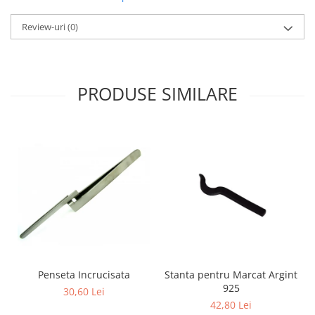
Fierastraie / Panze
Review-uri
(0)
Mandrine si Burghie
Menghine
Modelarea Metalului
PRODUSE SIMILARE
Nicovale si Suporti
Pensete
Perii
Scule de Mana
Turnare, Lipire, Finisare
PROMOTII Curele Apple Watch
PROMOTII Curele Garmin
PROMOTII Scule Bijutier
PROMOTII Scule Ceasornicar
Penseta Incrucisata
Stanta pentru Marcat Argint
925
Scule si Accesorii Ceasuri
30,60 Lei
42,80 Lei
Catarame curea