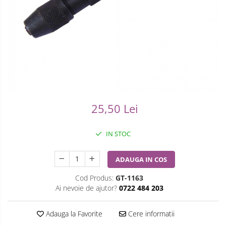
Ceasuri Casio
Modelarea Metalului
Pensete
Ceasuri Daniel Klein
Nicovale si Suporti
Piese Ceasuri
Ceasuri Lorus
Pensete
Scule Speciale
Ceasuri Q&Q
Ceasuri Reflex
Perii
Suporti de Lucru
Unisex
Scule de Mana
Surubelnite fine
25,50 Lei
Turnare, Lipire, Finisare
Truse / Kituri Ceasornicar
IN STOC
ADAUGA IN COS
Cod Produs:
GT-1163
Ai nevoie de ajutor?
0722 484 203
Adauga la Favorite
Cere informatii