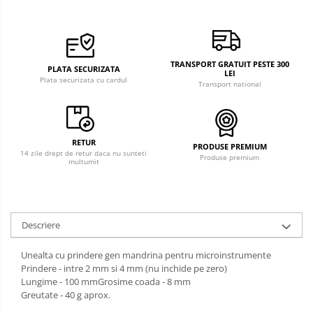
TRANSPORT GRATUIT PESTE 300
PLATA SECURIZATA
LEI
Plata securizata cu cardul
Transport national
RETUR
PRODUSE PREMIUM
14 zile drept de retur daca nu sunteti
Produse premium
multumit
Descriere
Unealta cu prindere gen mandrina pentru microinstrumente
Prindere - intre 2 mm si 4 mm (nu inchide pe zero)
Lungime - 100 mmGrosime coada - 8 mm
Greutate - 40 g aprox.