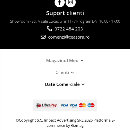
Suport clienti
Showroom - Str. Vasile Lucaciu nr.117 / Program L-V: 10.00 - 17.00
0722 484 203
comenzi@ceasora.ro
Magazinul Meu
Clienti
Date Comerciale
©Copyright S.C. Impact Advertising SRL 2026
Platforma E-
commerce by Gomag