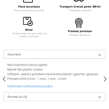
Curele cauciuc
Plata securizata
Transport Gratuit peste 300 lei
Plata securizata cu cardul
Transport national
Curele Garmin
Curele metalice
Curele militare
Retur
Produse premium
Curele piele
14 zile drept de retur daca nu
Produse premium
sunteti multumit
Curele Samsung Watch
Curele textile
Descriere
Handmade / Bijutieri
Abrazive
Mini mandrina doua capete
Maner din plastic rotativ
Ciocane Miniatura
Utilizare - pentru prindere microinstrumente / gaurire / gravare
Clesti Miniatura
Prinderi intre 0 mm - 1 mm, 1 mm - 2 mm
Curatare Bijuterii
Informatii conformitate produs
Dispozitive Bratari
Review-uri
(0)
Dispozitive Inele
Dispozitive Margelit