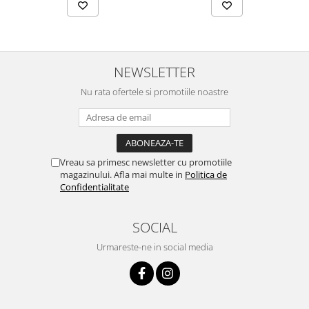
Chei Pendula
Clesti Miniatura
Curatare si Intretinere
NEWSLETTER
Cutii Pastrare Ceasuri
Nu rata ofertele si promotiile noastre
Dispozitive Bratari si Curele
Dispozitive Capace Ceas
Extractoare Indicatoare
Vreau sa primesc newsletter cu promotiile
Lupe, Dispozitive Optice
magazinului. Afla mai multe in
Politica de
Mecanisme Ceas
Confidentialitate
Pensete
SOCIAL
Piese Ceasuri
Urmareste-ne in social media
Scule Speciale
Suporti de Lucru
Surubelnite fine