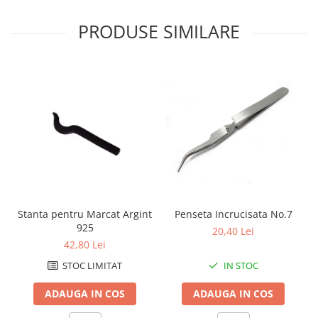
Fierastraie / Panze
PRODUSE SIMILARE
Mandrine si Burghie
Menghine
Modelarea Metalului
Nicovale si Suporti
Pensete
Perii
Scule de Mana
Turnare, Lipire, Finisare
Stanta pentru Marcat Argint
Penseta Incrucisata No.7
PROMOTII Curele Apple Watch
925
20,40 Lei
PROMOTII Curele Garmin
42,80 Lei
PROMOTII Scule Bijutier
STOC LIMITAT
IN STOC
PROMOTII Scule Ceasornicar
Scule si Accesorii Ceasuri
ADAUGA IN COS
ADAUGA IN COS
Catarame curea