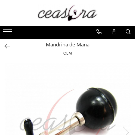
Toate Produsele
Baterii
AA, AAA, 9V
Mandrina de Mana
Accesorii baterii
OEM
Auditive
Butoni
CR 3V
Ceasuri
Barbatesti
Ceasuri Accurist
Ceasuri Casio
Ceasuri Daniel Klein
Ceasuri Lorus