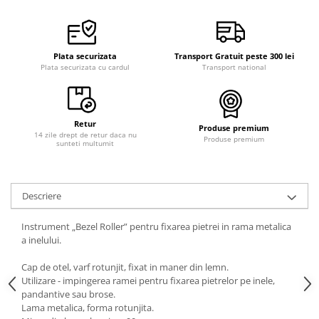
Plata securizata
Transport Gratuit peste 300 lei
Plata securizata cu cardul
Transport national
Retur
Produse premium
14 zile drept de retur daca nu
Produse premium
sunteti multumit
Descriere
Instrument „Bezel Roller” pentru fixarea pietrei in rama metalica
a inelului.
Cap de otel, varf rotunjit, fixat in maner din lemn.
Utilizare - impingerea ramei pentru fixarea pietrelor pe inele,
pandantive sau brose.
Lama metalica, forma rotunjita.