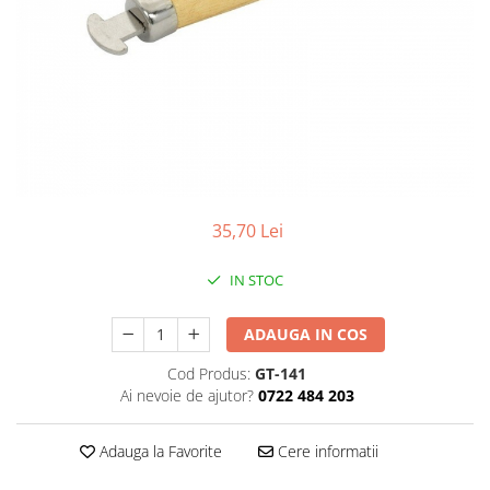
Pensete
Scule Speciale
Ceasuri Daniel Klein
Ceasuri Lorus
Perii
Suporti de Lucru
Ceasuri Q&Q
Scule de Mana
Surubelnite fine
Ceasuri Reflex
Turnare, Lipire, Finisare
Truse / Kituri Ceasornicar
Unisex
35,70 Lei
IN STOC
ADAUGA IN COS
Cod Produs:
GT-141
Ai nevoie de ajutor?
0722 484 203
Adauga la Favorite
Cere informatii