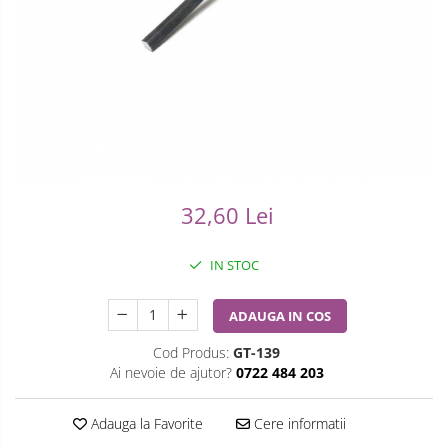
Ceasuri Casio
Modelarea Metalului
Pensete
Ceasuri Daniel Klein
Nicovale si Suporti
Piese Ceasuri
Ceasuri Lorus
Pensete
Scule Speciale
Ceasuri Q&Q
Ceasuri Reflex
Perii
Suporti de Lucru
Unisex
Scule de Mana
Surubelnite fine
32,60 Lei
Turnare, Lipire, Finisare
Truse / Kituri Ceasornicar
IN STOC
ADAUGA IN COS
Cod Produs:
GT-139
Ai nevoie de ajutor?
0722 484 203
Adauga la Favorite
Cere informatii