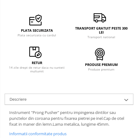
TRANSPORT GRATUIT PESTE 300
PLATA SECURIZATA
LEI
Plata securizata cu cardul
Transport national
RETUR
PRODUSE PREMIUM
14 zile drept de retur daca nu sunteti
Produse premium
multumit
Descriere
Instrument "Prong Pusher" pentru impingerea dintilor sau
punctelor din coroana pentru fixarea pietrei pe inel.Cap de otel
fixat in maner din lemn.Lama metalica, lungime 45mm.
Informatii conformitate produs