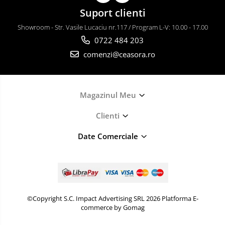
Suport clienti
Showroom - Str. Vasile Lucaciu nr.117 / Program L-V: 10.00 - 17.00
0722 484 203
comenzi@ceasora.ro
Magazinul Meu
Clienti
Date Comerciale
©Copyright S.C. Impact Advertising SRL 2026
Platforma E-
commerce by Gomag