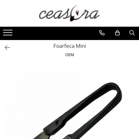
Toate Produsele
Baterii
AA, AAA, 9V
Foarfeca Mini
Accesorii baterii
OEM
Auditive
Butoni
CR 3V
Ceasuri
Barbatesti
Ceasuri Accurist
Ceasuri Casio
Ceasuri Daniel Klein
Ceasuri Lorus