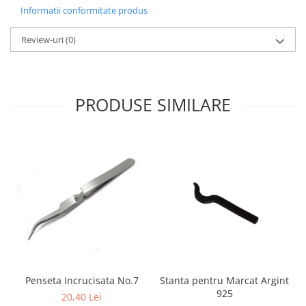
Informatii conformitate produs
Fierastraie / Panze
Mandrine si Burghie
Review-uri
(0)
Menghine
Modelarea Metalului
PRODUSE SIMILARE
Nicovale si Suporti
Pensete
Perii
Scule de Mana
Turnare, Lipire, Finisare
PROMOTII Curele Apple Watch
PROMOTII Curele Garmin
PROMOTII Scule Bijutier
PROMOTII Scule Ceasornicar
Scule si Accesorii Ceasuri
Penseta Incrucisata No.7
Stanta pentru Marcat Argint
925
20,40 Lei
Catarame curea