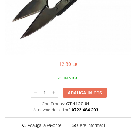
Ceasuri Police
Ceasuri Q&Q
Ceasuri Q&Q Attractive
Ceasuri Reflex
Ceasuri Sekonda
Ceasuri Timberland
Dama
Ceasuri Accurist
12,30 Lei
Ceasuri Casio
Ceasuri Daniel Klein
IN STOC
Ceasuri Lorus
Ceasuri Q&Q
ADAUGA IN COS
Ceasuri Reflex
Cod Produs:
GT-112C-01
Unisex
Ai nevoie de ajutor?
0722 484 203
Curele Ceasuri
Curele Apple Watch
Adauga la Favorite
Cere informatii
Curele Casio