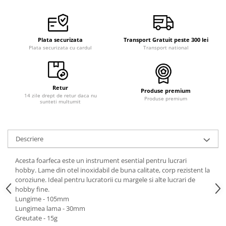
Curele cauciuc
Curele Garmin
Curele metalice
Plata securizata
Transport Gratuit peste 300 lei
Plata securizata cu cardul
Transport national
Curele militare
Curele piele
Curele Samsung Watch
Retur
Produse premium
14 zile drept de retur daca nu
Produse premium
Curele textile
sunteti multumit
Handmade / Bijutieri
Abrazive
Descriere
Ciocane Miniatura
Acesta foarfeca este un instrument esential pentru lucrari
Clesti Miniatura
hobby. Lame din otel inoxidabil de buna calitate, corp rezistent la
Curatare Bijuterii
coroziune. Ideal pentru lucratorii cu margele si alte lucrari de
hobby fine.
Dispozitive Bratari
Lungime - 105mm
Dispozitive Inele
Lungimea lama - 30mm
Greutate - 15g
Dispozitive Margelit