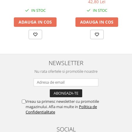
42,80 Lei
Chei Pendula
IN STOC
IN STOC
Clesti Miniatura
ADAUGA IN COS
ADAUGA IN COS
Curatare si Intretinere
Cutii Pastrare Ceasuri
Dispozitive Bratari si Curele
Dispozitive Capace Ceas
Extractoare Indicatoare
NEWSLETTER
Lupe, Dispozitive Optice
Nu rata ofertele si promotiile noastre
Mecanisme Ceas
Pensete
Piese Ceasuri
Vreau sa primesc newsletter cu promotiile
Scule Speciale
magazinului. Afla mai multe in
Politica de
Confidentialitate
Suporti de Lucru
Surubelnite fine
SOCIAL