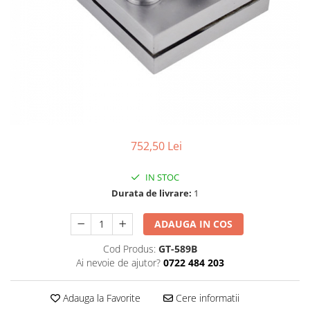
Pensete
Scule Speciale
Ceasuri Daniel Klein
Ceasuri Lorus
Perii
Suporti de Lucru
Ceasuri Q&Q
Scule de Mana
Surubelnite fine
Ceasuri Reflex
Turnare, Lipire, Finisare
Truse / Kituri Ceasornicar
Unisex
752,50 Lei
IN STOC
Durata de livrare:
1
ADAUGA IN COS
Cod Produs:
GT-589B
Ai nevoie de ajutor?
0722 484 203
Adauga la Favorite
Cere informatii