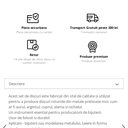
Plata securizata
Transport Gratuit peste 300 lei
Plata securizata cu cardul
Transport national
Retur
Produse premium
14 zile drept de retur daca nu
Produse premium
sunteti multumit
Descriere
Acest set de discuri este fabricat din otel de calitate si utilizat
pentru a produce discuri rotunde din metale pretioase moi, cum
ar fi aurul, argintul, cuprul, alama si nichelul.
Un instrument esential pentru producatorii de bijuterii.
Usor de folosit si durabil.
Aplicatii - bijuterii sau modelarea metalului, taiere in forma