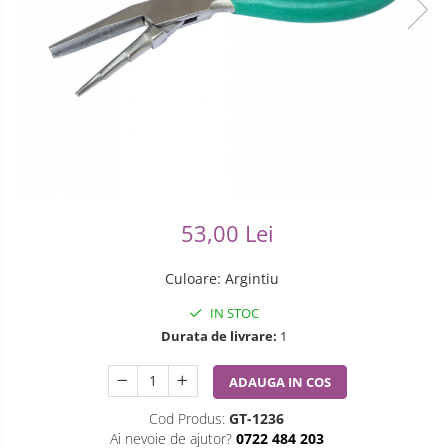
Ceasuri Casio
Modelarea Metalului
Pensete
Ceasuri Daniel Klein
Nicovale si Suporti
Piese Ceasuri
Ceasuri Lorus
Pensete
Scule Speciale
Ceasuri Q&Q
Ceasuri Reflex
Perii
Suporti de Lucru
Unisex
Scule de Mana
Surubelnite fine
Turnare, Lipire, Finisare
Truse / Kituri Ceasornicar
53,00 Lei
Culoare
:
Argintiu
IN STOC
Durata de livrare:
1
ADAUGA IN COS
Cod Produs:
GT-1236
Ai nevoie de ajutor?
0722 484 203