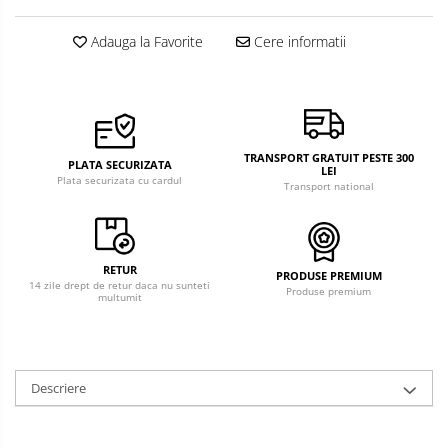
Adauga la Favorite
Cere informatii
TRANSPORT GRATUIT PESTE 300
PLATA SECURIZATA
LEI
Plata securizata cu cardul
Transport national
RETUR
PRODUSE PREMIUM
14 zile drept de retur daca nu sunteti
Produse premium
multumit
Descriere