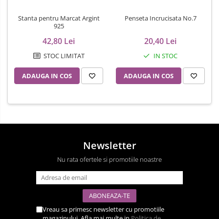
Stanta pentru Marcat Argint
Penseta Incrucisata No.7
925
42,80 Lei
20,40 Lei
STOC LIMITAT
IN STOC
ADAUGA IN COS
ADAUGA IN COS
Newsletter
Nu rata ofertele si promotiile noastre
Vreau sa primesc newsletter cu promotiile
magazinului. Afla mai multe in
Politica de