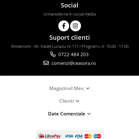
Social
Urmareste-ne in social media
Suport clienti
Showroom - Str. Vasile Lucaciu nr.117 / Program L-V: 10.00 - 17.00
0722 484 203
comenzi@ceasora.ro
Magazinul Meu
Clienti
Date Comerciale