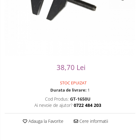
Ceasuri Casio
Modelarea Metalului
Pensete
Ceasuri Daniel Klein
Nicovale si Suporti
Piese Ceasuri
Ceasuri Lorus
Pensete
Scule Speciale
Ceasuri Q&Q
Ceasuri Reflex
Perii
Suporti de Lucru
Unisex
Scule de Mana
Surubelnite fine
38,70 Lei
Turnare, Lipire, Finisare
Truse / Kituri Ceasornicar
STOC EPUIZAT
Durata de livrare:
1
Cod Produs:
GT-1650U
Ai nevoie de ajutor?
0722 484 203
Adauga la Favorite
Cere informatii