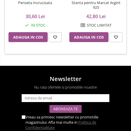
Penseta Incrucisata
Stanta pentru Marcat Argint
925
30,60 Lei
42,80 Lei
IN STOC
STOC LIMITAT
ADAUGA IN COS
ADAUGA IN COS
Newsletter
Nu rata ofertele si promotiile noastre
Vreau sa primesc newsletter cu promotiile
magazinului. Afla mai multe in
Politica de
Confidentialitate