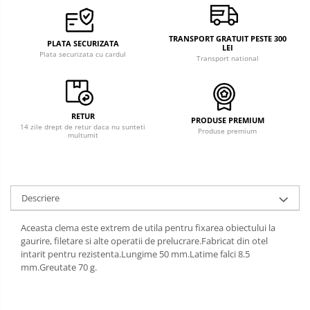
TRANSPORT GRATUIT PESTE 300
PLATA SECURIZATA
LEI
Plata securizata cu cardul
Transport national
RETUR
PRODUSE PREMIUM
14 zile drept de retur daca nu sunteti
Produse premium
multumit
Descriere
Aceasta clema este extrem de utila pentru fixarea obiectului la
gaurire, filetare si alte operatii de prelucrare.Fabricat din otel
intarit pentru rezistenta.Lungime 50 mm.Latime falci 8.5
mm.Greutate 70 g.