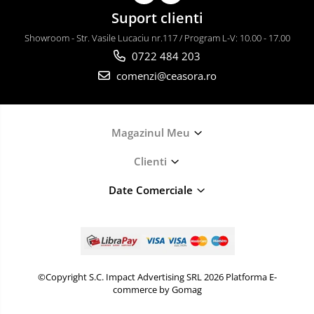
Suport clienti
Showroom - Str. Vasile Lucaciu nr.117 / Program L-V: 10.00 - 17.00
0722 484 203
comenzi@ceasora.ro
Magazinul Meu
Clienti
Date Comerciale
©Copyright S.C. Impact Advertising SRL 2026
Platforma E-
commerce by Gomag