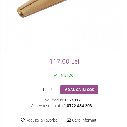
Ceasuri Casio
Modelarea Metalului
Pensete
Ceasuri Daniel Klein
Nicovale si Suporti
Piese Ceasuri
Ceasuri Lorus
Pensete
Scule Speciale
Ceasuri Q&Q
Ceasuri Reflex
Perii
Suporti de Lucru
Unisex
Scule de Mana
Surubelnite fine
117,00 Lei
Turnare, Lipire, Finisare
Truse / Kituri Ceasornicar
IN STOC
ADAUGA IN COS
Cod Produs:
GT-1337
Ai nevoie de ajutor?
0722 484 203
Adauga la Favorite
Cere informatii