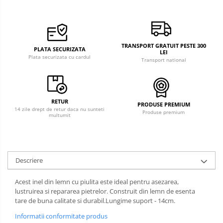
TRANSPORT GRATUIT PESTE 300
PLATA SECURIZATA
LEI
Plata securizata cu cardul
Transport national
RETUR
PRODUSE PREMIUM
14 zile drept de retur daca nu sunteti
Produse premium
multumit
Descriere
Acest inel din lemn cu piulita este ideal pentru asezarea,
lustruirea si repararea pietrelor. Construit din lemn de esenta
tare de buna calitate si durabil.Lungime suport - 14cm.
Informatii conformitate produs