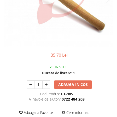
Pensete
Scule Speciale
Ceasuri Daniel Klein
Ceasuri Lorus
Perii
Suporti de Lucru
Ceasuri Q&Q
Scule de Mana
Surubelnite fine
Ceasuri Reflex
Turnare, Lipire, Finisare
Truse / Kituri Ceasornicar
Unisex
35,70 Lei
IN STOC
Durata de livrare:
1
ADAUGA IN COS
Cod Produs:
GT-985
Ai nevoie de ajutor?
0722 484 203
Adauga la Favorite
Cere informatii