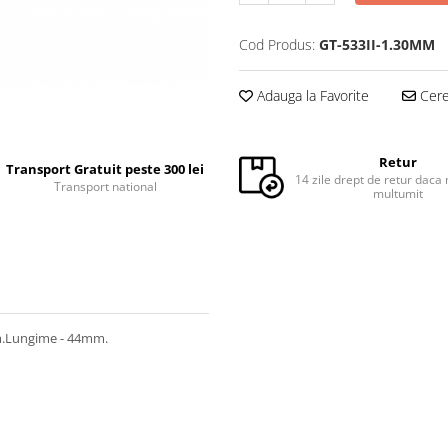
Cod Produs:
GT-533II-1.30MM
Adauga la Favorite
Cere 
Retur
Transport Gratuit peste 300 lei
14 zile drept de retur daca 
Transport national
multumit
m.Lungime - 44mm.