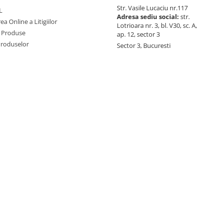
Str. Vasile Lucaciu nr.117
L
Adresa sediu social:
str.
ea Online a Litigiilor
Lotrioara nr. 3, bl. V30, sc. A,
 Produse
ap. 12, sector 3
Produselor
Sector 3, Bucuresti