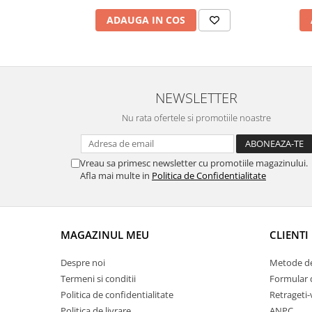
Fierastraie / Panze
ADAUGA IN COS
Mandrine si Burghie
Menghine
Modelarea Metalului
NEWSLETTER
Nicovale si Suporti
Nu rata ofertele si promotiile noastre
Pensete
Perii
Vreau sa primesc newsletter cu promotiile magazinului.
Scule de Mana
Afla mai multe in
Politica de Confidentialitate
Turnare, Lipire, Finisare
PROMOTII Curele Apple Watch
PROMOTII Curele Garmin
MAGAZINUL MEU
CLIENTI
PROMOTII Scule Bijutier
Despre noi
Metode de
PROMOTII Scule Ceasornicar
Termeni si conditii
Formular 
Scule si Accesorii Ceasuri
Politica de confidentialitate
Retrageti-
Catarame curea
Politica de livrare
ANPC