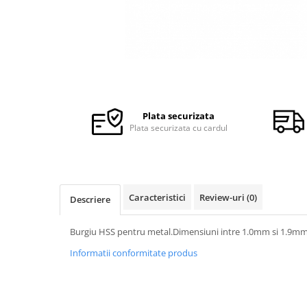
Ceasuri Police
Ceasuri Q&Q
Ceasuri Q&Q Attractive
Ceasuri Reflex
Ceasuri Sekonda
Ceasuri Timberland
Dama
Plata securizata
Plata securizata cu cardul
Ceasuri Accurist
Ceasuri Casio
Ceasuri Daniel Klein
Ceasuri Lorus
Caracteristici
Review-uri
(0)
Descriere
Ceasuri Q&Q
Ceasuri Reflex
Burgiu HSS pentru metal.Dimensiuni intre 1.0mm si 1.9m
Unisex
Informatii conformitate produs
Curele Ceasuri
Curele Apple Watch
Curele Casio