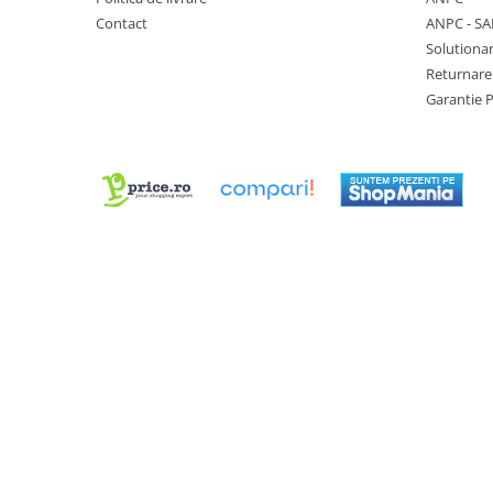
Chei Pendula
Contact
ANPC - SA
Solutionar
Clesti Miniatura
Returnare
Curatare si Intretinere
Garantie 
Cutii Pastrare Ceasuri
Dispozitive Bratari si Curele
Dispozitive Capace Ceas
Extractoare Indicatoare
Lupe, Dispozitive Optice
Mecanisme Ceas
Pensete
Piese Ceasuri
Scule Speciale
Suporti de Lucru
Surubelnite fine