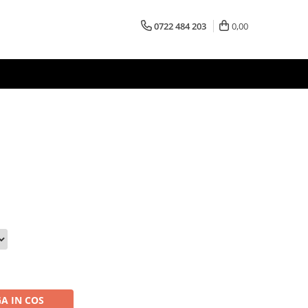
0722 484 203
0,00
A IN COS