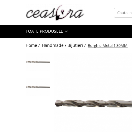
Toate Produsele
TOATE PRODUSELE
Baterii
AA, AAA, 9V
Home /
Handmade / Bijutieri /
Burghiu Metal 1.30MM
Accesorii baterii
Auditive
Butoni
CR 3V
Ceasuri
Barbatesti
Ceasuri Accurist
Ceasuri Casio
Ceasuri Daniel Klein
Ceasuri Lorus