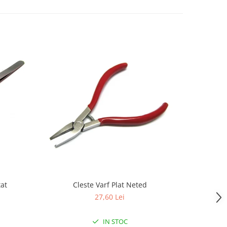
tat
Cleste Varf Plat Neted
Perie 
27,60 Lei
IN STOC