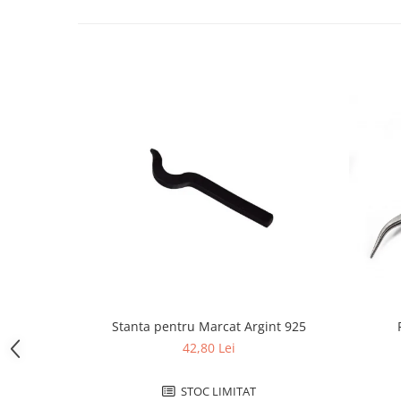
Curele cauciuc
Curele Garmin
Curele metalice
Curele militare
Curele piele
Curele Samsung Watch
Curele textile
Handmade / Bijutieri
Abrazive
Ciocane Miniatura
Clesti Miniatura
Curatare Bijuterii
Stanta pentru Marcat Argint 925
Dispozitive Bratari
42,80 Lei
Dispozitive Inele
STOC LIMITAT
Dispozitive Margelit