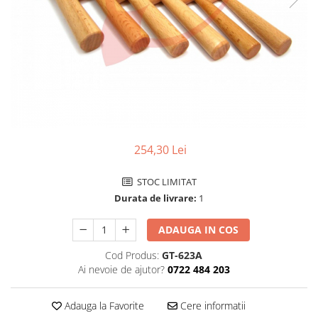
Pensete
Scule Speciale
Ceasuri Daniel Klein
Ceasuri Lorus
Perii
Suporti de Lucru
Ceasuri Q&Q
Scule de Mana
Surubelnite fine
Ceasuri Reflex
Turnare, Lipire, Finisare
Truse / Kituri Ceasornicar
Unisex
254,30 Lei
STOC LIMITAT
Durata de livrare:
1
ADAUGA IN COS
Cod Produs:
GT-623A
Ai nevoie de ajutor?
0722 484 203
Adauga la Favorite
Cere informatii