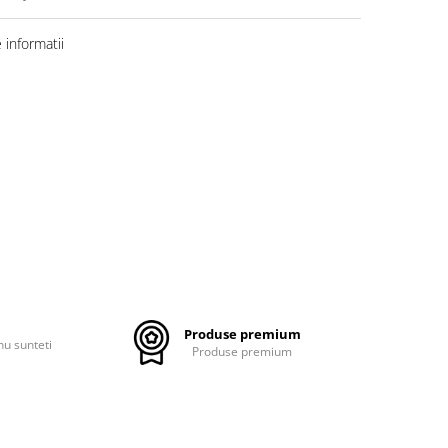
informatii
Produse premium
nu sunteti
Produse premium