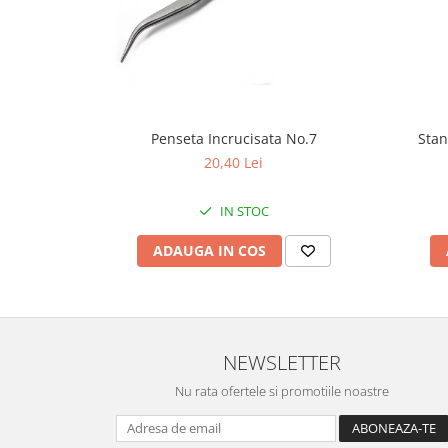
Fierastraie / Panze
Mandrine si Burghie
Menghine
Modelarea Metalului
Penseta Incrucisata No.7
Stan
Nicovale si Suporti
20,40 Lei
Pensete
IN STOC
Perii
Scule de Mana
ADAUGA IN COS
Turnare, Lipire, Finisare
PROMOTII Curele Apple Watch
PROMOTII Curele Garmin
NEWSLETTER
PROMOTII Scule Bijutier
PROMOTII Scule Ceasornicar
Nu rata ofertele si promotiile noastre
Scule si Accesorii Ceasuri
Catarame curea