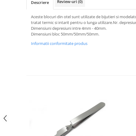
Review-uri
(0)
Descriere
Curele cauciuc
Curele Garmin
Aceste blocuri din otel sunt utilizate de bijutieri si modelat
tratat termic si intarit pentru o lunga utilizare.Nr. depresiun
Curele metalice
Dimensiuni depresiuni intre 4mm - 40mm.
Curele militare
Dimensiuni bloc 50mm/50mm/50mm.
Curele piele
Informatii conformitate produs
Curele Samsung Watch
Curele textile
Handmade / Bijutieri
Abrazive
Ciocane Miniatura
Clesti Miniatura
Curatare Bijuterii
Dispozitive Bratari
Dispozitive Inele
Dispozitive Margelit