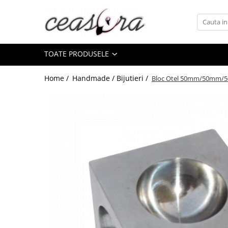
Toate Produsele
TOATE PRODUSELE
Baterii
AA, AAA, 9V
Home /
Handmade / Bijutieri /
Bloc Otel 50mm/50mm/
Accesorii baterii
Auditive
Butoni
CR 3V
Ceasuri
Barbatesti
Ceasuri Accurist
Ceasuri Casio
Ceasuri Daniel Klein
Ceasuri Lorus