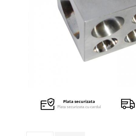
Ceasuri Police
Ceasuri Q&Q
Ceasuri Q&Q Attractive
Ceasuri Reflex
Ceasuri Sekonda
Ceasuri Timberland
Dama
Ceasuri Accurist
Ceasuri Casio
Ceasuri Daniel Klein
Ceasuri Lorus
Ceasuri Q&Q
Ceasuri Reflex
Plata securizata
Unisex
Plata securizata cu cardul
Curele Ceasuri
Curele Apple Watch
Curele Casio