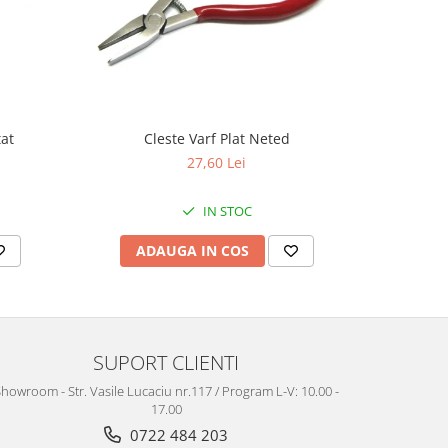
tat
Cleste Varf Plat Neted
Perie 
27,60 Lei
IN STOC
ADAUGA IN COS
AD
SUPORT CLIENTI
howroom - Str. Vasile Lucaciu nr.117 / Program L-V: 10.00 -
17.00
0722 484 203