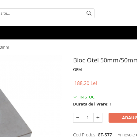
50mm
Bloc Otel 50mm/50
OEM
188,20 Lei
IN STOC
Durata de livrare:
1
ADAUG
Cod Produs:
GT-577
Ai nevoie 