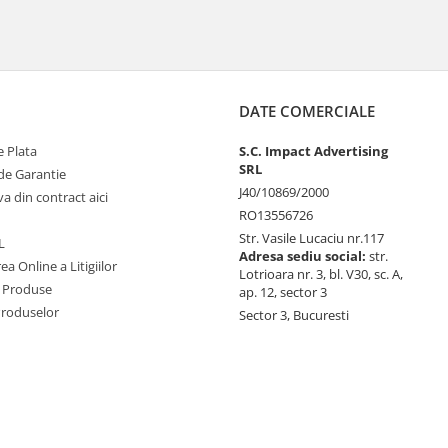
DATE COMERCIALE
 Plata
S.C. Impact Advertising
SRL
de Garantie
J40/10869/2000
va din contract aici
RO13556726
Str. Vasile Lucaciu nr.117
L
Adresa sediu social:
str.
ea Online a Litigiilor
Lotrioara nr. 3, bl. V30, sc. A,
 Produse
ap. 12, sector 3
Produselor
Sector 3, Bucuresti