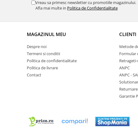
Vreau sa primesc newsletter cu promotiile magazinului.
Chei Pendula
Afla mai multe in
Politica de Confidentialitate
Clesti Miniatura
Curatare si Intretinere
MAGAZINUL MEU
CLIENTI
Cutii Pastrare Ceasuri
Dispozitive Bratari si Curele
Despre noi
Metode de
Dispozitive Capace Ceas
Termeni si conditii
Formular 
Politica de confidentialitate
Retrageti-
Extractoare Indicatoare
Politica de livrare
ANPC
Lupe, Dispozitive Optice
Contact
ANPC - SA
Solutionar
Mecanisme Ceas
Returnare
Pensete
Garantie 
Piese Ceasuri
Scule Speciale
Suporti de Lucru
Surubelnite fine