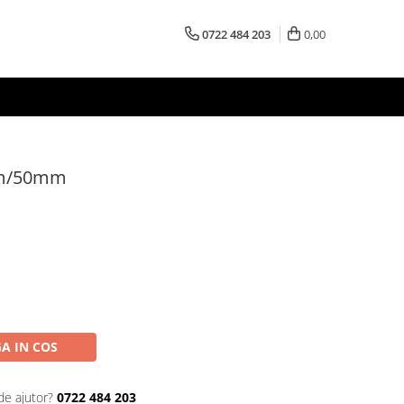
0722 484 203
0,00
mm/50mm
A IN COS
de ajutor?
0722 484 203