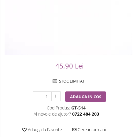
Ceasuri Casio
Modelarea Metalului
Pensete
Ceasuri Daniel Klein
Nicovale si Suporti
Piese Ceasuri
Ceasuri Lorus
Pensete
Scule Speciale
Ceasuri Q&Q
Ceasuri Reflex
Perii
Suporti de Lucru
Unisex
Scule de Mana
Surubelnite fine
45,90 Lei
Turnare, Lipire, Finisare
Truse / Kituri Ceasornicar
STOC LIMITAT
ADAUGA IN COS
Cod Produs:
GT-514
Ai nevoie de ajutor?
0722 484 203
Adauga la Favorite
Cere informatii