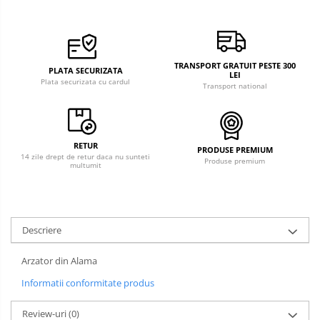
TRANSPORT GRATUIT PESTE 300
PLATA SECURIZATA
LEI
Plata securizata cu cardul
Transport national
RETUR
PRODUSE PREMIUM
14 zile drept de retur daca nu sunteti
Produse premium
multumit
Descriere
Arzator din Alama
Informatii conformitate produs
Review-uri
(0)