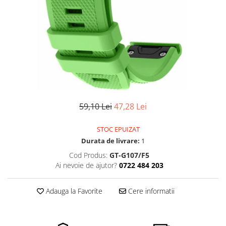
Pensete
Scule Speciale
Ceasuri Daniel Klein
Ceasuri Lorus
Perii
Suporti de Lucru
Ceasuri Q&Q
Scule de Mana
Surubelnite fine
Ceasuri Reflex
Turnare, Lipire, Finisare
Truse / Kituri Ceasornicar
Unisex
59,10 Lei
47,28 Lei
STOC EPUIZAT
Durata de livrare:
1
Cod Produs:
GT-G107/F5
Ai nevoie de ajutor?
0722 484 203
Adauga la Favorite
Cere informatii