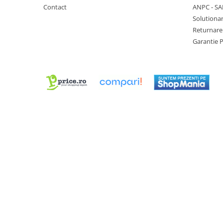
Contact
ANPC - SA
Chei Pendula
Solutionar
Clesti Miniatura
Returnare
Curatare si Intretinere
Garantie 
Cutii Pastrare Ceasuri
Dispozitive Bratari si Curele
Dispozitive Capace Ceas
Extractoare Indicatoare
Lupe, Dispozitive Optice
Mecanisme Ceas
Pensete
Piese Ceasuri
Scule Speciale
Suporti de Lucru
Surubelnite fine