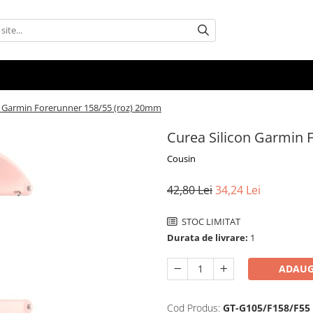
n Garmin Forerunner 158/55 (roz) 20mm
Curea Silicon Garmin 
Cousin
42,80 Lei
34,24 Lei
STOC LIMITAT
Durata de livrare:
1
ADAUG
Cod Produs:
GT-G105/F158/F55