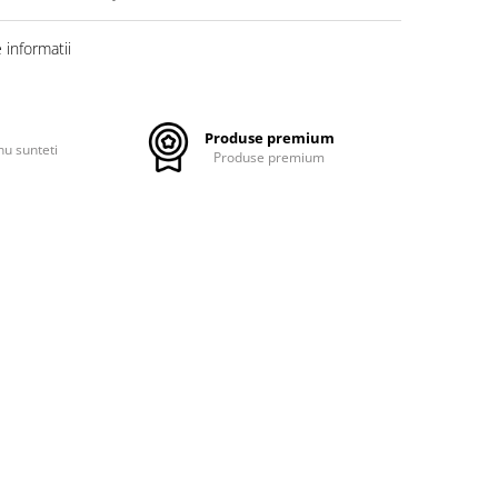
informatii
Produse premium
nu sunteti
Produse premium