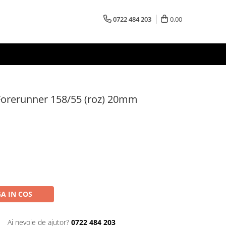
0722 484 203
0,00
Forerunner 158/55 (roz) 20mm
A IN COS
Ai nevoie de ajutor?
0722 484 203