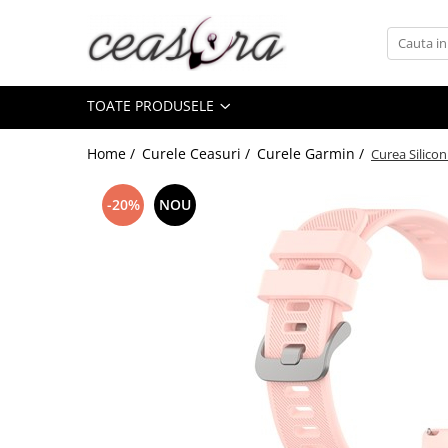
Toate Produsele
TOATE PRODUSELE
Baterii
AA, AAA, 9V
Home /
Curele Ceasuri /
Curele Garmin /
Curea Silico
Accesorii baterii
Auditive
-20%
NOU
Butoni
CR 3V
Ceasuri
Barbatesti
Ceasuri Accurist
Ceasuri Casio
Ceasuri Daniel Klein
Ceasuri Lorus