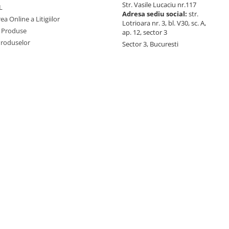
Str. Vasile Lucaciu nr.117
L
Adresa sediu social:
str.
ea Online a Litigiilor
Lotrioara nr. 3, bl. V30, sc. A,
 Produse
ap. 12, sector 3
Produselor
Sector 3, Bucuresti