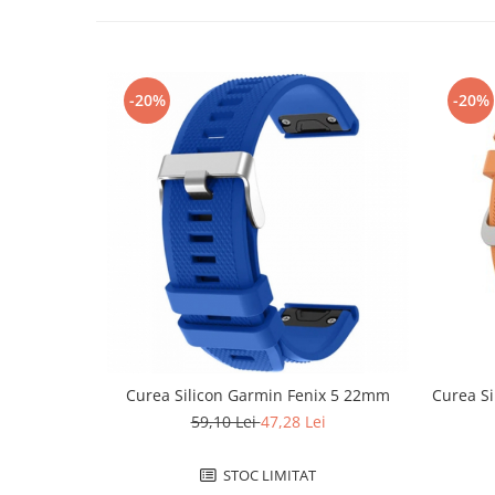
Curele cauciuc
Curele Garmin
Curele metalice
-20%
-20%
Curele militare
Curele piele
Curele Samsung Watch
Curele textile
Handmade / Bijutieri
Abrazive
Ciocane Miniatura
Clesti Miniatura
Curatare Bijuterii
Curea Silicon Garmin Fenix 5 22mm
Curea S
59,10 Lei
47,28 Lei
Dispozitive Bratari
Dispozitive Inele
STOC LIMITAT
Dispozitive Margelit