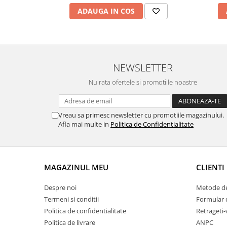
ADAUGA IN COS
Fierastraie / Panze
Mandrine si Burghie
Menghine
Modelarea Metalului
NEWSLETTER
Nicovale si Suporti
Nu rata ofertele si promotiile noastre
Pensete
Perii
Vreau sa primesc newsletter cu promotiile magazinului.
Scule de Mana
Afla mai multe in
Politica de Confidentialitate
Turnare, Lipire, Finisare
PROMOTII Curele Apple Watch
MAGAZINUL MEU
CLIENTI
PROMOTII Curele Garmin
PROMOTII Scule Bijutier
Despre noi
Metode de
PROMOTII Scule Ceasornicar
Termeni si conditii
Formular 
Scule si Accesorii Ceasuri
Politica de confidentialitate
Retrageti-
Catarame curea
Politica de livrare
ANPC