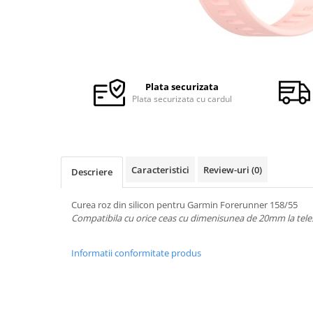
Ceasuri Police
Ceasuri Q&Q
Ceasuri Q&Q Attractive
Ceasuri Reflex
Ceasuri Sekonda
Plata securizata
Ceasuri Timberland
Plata securizata cu cardul
Dama
Ceasuri Accurist
Ceasuri Casio
Ceasuri Daniel Klein
Caracteristici
Review-uri
(0)
Descriere
Ceasuri Lorus
Ceasuri Q&Q
Curea roz din silicon pentru Garmin Forerunner 158/55
Compatibila cu orice ceas cu dimenisunea de 20mm la tele
Ceasuri Reflex
Unisex
Informatii conformitate produs
Curele Ceasuri
Curele Apple Watch
Curele Casio