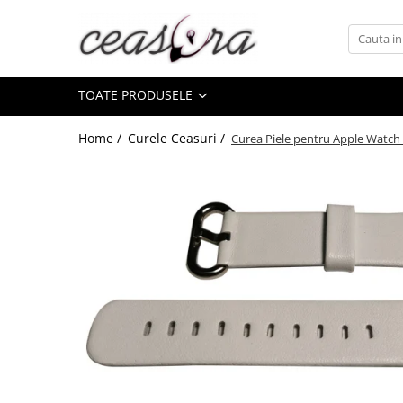
Toate Produsele
TOATE PRODUSELE
Baterii
AA, AAA, 9V
Home /
Curele Ceasuri /
Curea Piele pentru Apple Watc
Accesorii baterii
Auditive
Butoni
CR 3V
Ceasuri
Barbatesti
Ceasuri Accurist
Ceasuri Casio
Ceasuri Daniel Klein
Ceasuri Lorus