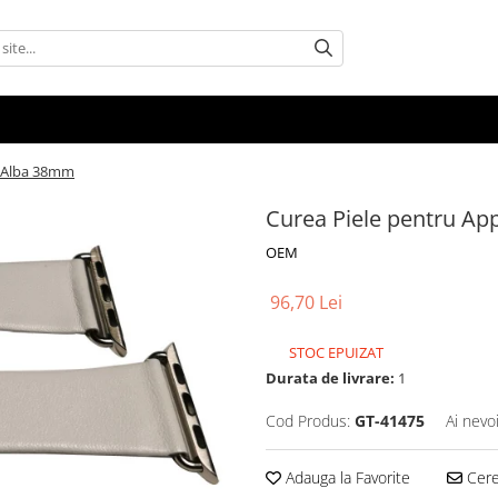
h Alba 38mm
Curea Piele pentru A
OEM
96,70 Lei
STOC EPUIZAT
Durata de livrare:
1
Cod Produs:
GT-41475
Ai nevo
Adauga la Favorite
Cere 