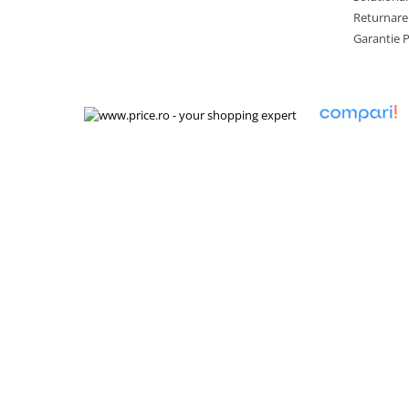
Chei Pendula
Returnare
Garantie 
Clesti Miniatura
Curatare si Intretinere
Cutii Pastrare Ceasuri
Dispozitive Bratari si Curele
Dispozitive Capace Ceas
Extractoare Indicatoare
Lupe, Dispozitive Optice
Mecanisme Ceas
Pensete
Piese Ceasuri
Scule Speciale
Suporti de Lucru
Surubelnite fine