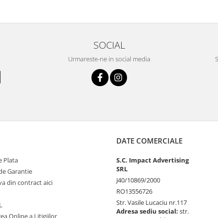
SOCIAL
Urmareste-ne in social media
S
DATE COMERCIALE
 Plata
S.C. Impact Advertising
SRL
de Garantie
J40/10869/2000
va din contract aici
RO13556726
Str. Vasile Lucaciu nr.117
L
Adresa sediu social:
str.
ea Online a Litigiilor