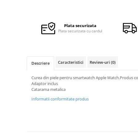
Ceasuri Police
Ceasuri Q&Q
Ceasuri Q&Q Attractive
Ceasuri Reflex
Plata securizata
Plata securizata cu cardul
Ceasuri Sekonda
Ceasuri Timberland
Dama
Ceasuri Accurist
Caracteristici
Review-uri
(0)
Descriere
Ceasuri Casio
Ceasuri Daniel Klein
Curea din piele pentru smartwatch Apple Watch.Produs co
Ceasuri Lorus
Adaptor inclus
Catarama metalica
Ceasuri Q&Q
Ceasuri Reflex
Informatii conformitate produs
Unisex
Curele Ceasuri
Curele Apple Watch
Curele Casio