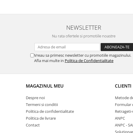
Fierastraie / Panze
Mandrine si Burghie
NEWSLETTER
Menghine
Modelarea Metalului
Nu rata ofertele si promotiile noastre
Nicovale si Suporti
Pensete
Vreau sa primesc newsletter cu promotiile magazinului.
Afla mai multe in
Politica de Confidentialitate
Perii
Scule de Mana
Turnare, Lipire, Finisare
MAGAZINUL MEU
CLIENTI
PROMOTII Curele Apple Watch
Despre noi
Metode de
PROMOTII Curele Garmin
Termeni si conditii
Formular 
PROMOTII Scule Bijutier
Politica de confidentialitate
Retrageti-
PROMOTII Scule Ceasornicar
Politica de livrare
ANPC
Scule si Accesorii Ceasuri
Contact
ANPC - SA
Catarame curea
Solutionar