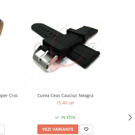
uper Croc
Curea Ceas Cauciuc Neagra
Curea Ceas
15,40 Lei
IN STOC
VEZI VARIANTE
V