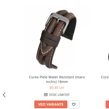
Curele cauciuc
Curele Garmin
Curele metalice
Curele militare
Curele piele
Curele Samsung Watch
Curele textile
Handmade / Bijutieri
Abrazive
Ciocane Miniatura
Curea Piele Water Rezistant (maro
Cure
Clesti Miniatura
inchis) 18mm
Curatare Bijuterii
80,40 Lei
Dispozitive Bratari
STOC LIMITAT
Dispozitive Inele
VEZI VARIANTE
Dispozitive Margelit