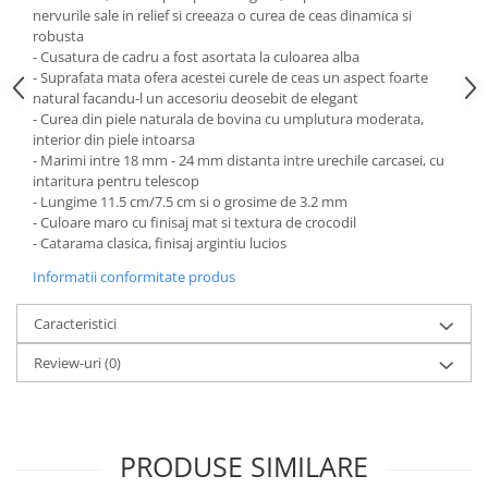
nervurile sale in relief si creeaza o curea de ceas dinamica si
Fierastraie / Panze
robusta
- Cusatura de cadru a fost asortata la culoarea alba
Mandrine si Burghie
- Suprafata mata ofera acestei curele de ceas un aspect foarte
Menghine
natural facandu-l un accesoriu deosebit de elegant
- Curea din piele naturala de bovina cu umplutura moderata,
Modelarea Metalului
interior din piele intoarsa
- Marimi intre 18 mm - 24 mm distanta intre urechile carcasei, cu
Nicovale si Suporti
intaritura pentru telescop
Pensete
- Lungime 11.5 cm/7.5 cm si o grosime de 3.2 mm
- Culoare maro cu finisaj mat si textura de crocodil
Perii
- Catarama clasica, finisaj argintiu lucios
Scule de Mana
Informatii conformitate produs
Turnare, Lipire, Finisare
Caracteristici
PROMOTII Curele Apple Watch
PROMOTII Curele Garmin
Review-uri
(0)
PROMOTII Scule Bijutier
PROMOTII Scule Ceasornicar
Scule si Accesorii Ceasuri
PRODUSE SIMILARE
Catarame curea