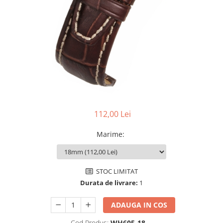
Ceasuri Police
Ceasuri Q&Q
Ceasuri Q&Q Attractive
Ceasuri Reflex
Ceasuri Sekonda
Ceasuri Timberland
Dama
Ceasuri Accurist
Ceasuri Casio
112,00 Lei
Ceasuri Daniel Klein
Ceasuri Lorus
Marime
:
Ceasuri Q&Q
Ceasuri Reflex
Unisex
STOC LIMITAT
Durata de livrare:
1
Curele Ceasuri
Curele Apple Watch
ADAUGA IN COS
Curele Casio
Cod Produs:
WH605-18