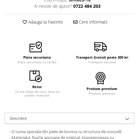
Curele cauciuc
Ai nevoie de ajutor?
0722 484 203
Curele Garmin
Adauga la Favorite
Cere informatii
Curele metalice
Curele militare
Curele piele
Curele Samsung Watch
Plata securizata
Transport Gratuit peste 300 lei
Curele textile
Plata securizata cu cardul
Transport national
Handmade / Bijutieri
Abrazive
Retur
Produse premium
Ciocane Miniatura
14 zile drept de retur daca nu
Produse premium
sunteti multumit
Clesti Miniatura
Curatare Bijuterii
Descriere
Dispozitive Bratari
Dispozitive Inele
- O curea speciala din piele de bovina cu structura de crocodil
- Materialul, foarte aproape de original, impresioneaza cu
Dispozitive Margelit