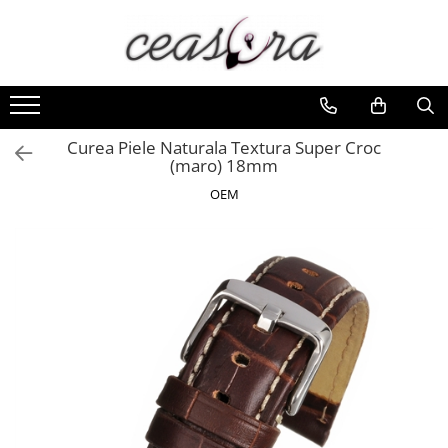
Toate Produsele
Baterii
AA, AAA, 9V
Curea Piele Naturala Textura Super Croc
(maro) 18mm
Accesorii baterii
OEM
Auditive
Butoni
CR 3V
Ceasuri
Barbatesti
Ceasuri Accurist
Ceasuri Casio
Ceasuri Daniel Klein
Ceasuri Lorus