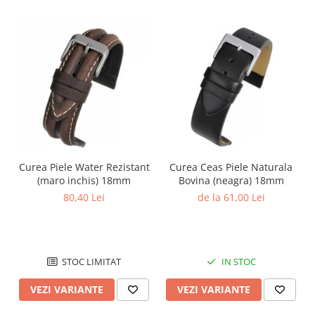
Chei Pendula
Clesti Miniatura
Curatare si Intretinere
Cutii Pastrare Ceasuri
Dispozitive Bratari si Curele
Dispozitive Capace Ceas
Extractoare Indicatoare
Lupe, Dispozitive Optice
Curea Piele Water Rezistant
Curea Ceas Piele Naturala
(maro inchis) 18mm
Bovina (neagra) 18mm
Mecanisme Ceas
80,40 Lei
de la 61,00 Lei
Pensete
Piese Ceasuri
Scule Speciale
STOC LIMITAT
IN STOC
Suporti de Lucru
VEZI VARIANTE
VEZI VARIANTE
Surubelnite fine