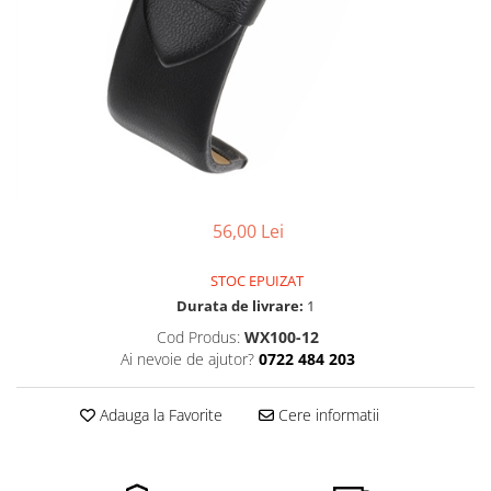
Pensete
Scule Speciale
Ceasuri Daniel Klein
Ceasuri Lorus
Perii
Suporti de Lucru
Ceasuri Q&Q
Scule de Mana
Surubelnite fine
Ceasuri Reflex
Turnare, Lipire, Finisare
Truse / Kituri Ceasornicar
Unisex
56,00 Lei
STOC EPUIZAT
Durata de livrare:
1
Cod Produs:
WX100-12
Ai nevoie de ajutor?
0722 484 203
Adauga la Favorite
Cere informatii