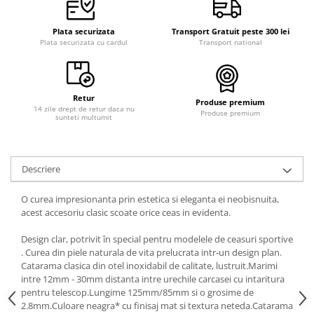
Plata securizata
Transport Gratuit peste 300 lei
Plata securizata cu cardul
Transport national
Retur
Produse premium
14 zile drept de retur daca nu
Produse premium
sunteti multumit
Descriere
O curea impresionanta prin estetica si eleganta ei neobisnuita,
acest accesoriu clasic scoate orice ceas in evidenta.
Design clar, potrivit în special pentru modelele de ceasuri sportive
. Curea din piele naturala de vita prelucrata intr-un design plan.
Catarama clasica din otel inoxidabil de calitate, lustruit.Marimi
intre 12mm - 30mm distanta intre urechile carcasei cu intaritura
pentru telescop.Lungime 125mm/85mm si o grosime de
2.8mm.Culoare neagra* cu finisaj mat si textura neteda.Catarama