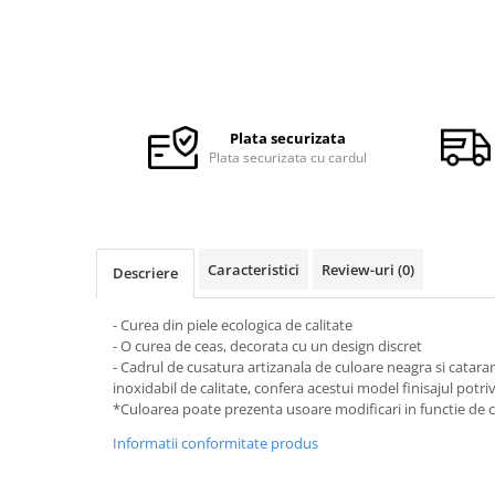
Ceasuri Police
Ceasuri Q&Q
Ceasuri Q&Q Attractive
Ceasuri Reflex
Ceasuri Sekonda
Plata securizata
Ceasuri Timberland
Plata securizata cu cardul
Dama
Ceasuri Accurist
Ceasuri Casio
Ceasuri Daniel Klein
Caracteristici
Review-uri
(0)
Descriere
Ceasuri Lorus
Ceasuri Q&Q
- Curea din piele ecologica de calitate
- O curea de ceas, decorata cu un design discret
Ceasuri Reflex
- Cadrul de cusatura artizanala de culoare neagra si cataram
Unisex
inoxidabil de calitate, confera acestui model finisajul potriv
*Culoarea poate prezenta usoare modificari in functie de c
Curele Ceasuri
Curele Apple Watch
Informatii conformitate produs
Curele Casio