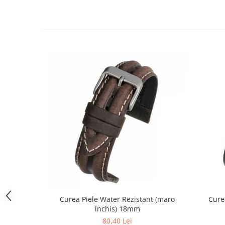
Curele cauciuc
Curele Garmin
Curele metalice
Curele militare
Curele piele
Curele Samsung Watch
Curele textile
Handmade / Bijutieri
Abrazive
Ciocane Miniatura
Clesti Miniatura
Curatare Bijuterii
Dispozitive Bratari
Curea Piele Water Rezistant (maro
Cure
Dispozitive Inele
inchis) 18mm
80,40 Lei
Dispozitive Margelit