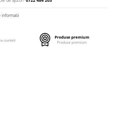
oie de ajutor?
0722 484 203
informatii
Produse premium
nu sunteti
Produse premium