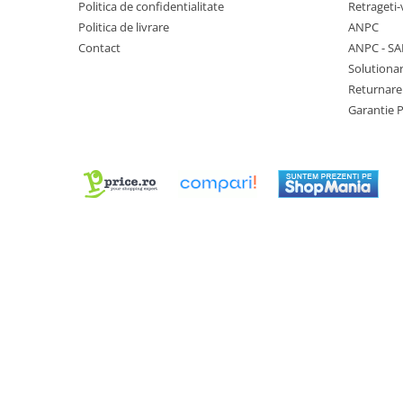
Politica de confidentialitate
Retrageti-
Chei Pendula
Politica de livrare
ANPC
Clesti Miniatura
Contact
ANPC - SA
Solutionar
Curatare si Intretinere
Returnare
Cutii Pastrare Ceasuri
Garantie 
Dispozitive Bratari si Curele
Dispozitive Capace Ceas
Extractoare Indicatoare
Lupe, Dispozitive Optice
Mecanisme Ceas
Pensete
Piese Ceasuri
Scule Speciale
Suporti de Lucru
Surubelnite fine