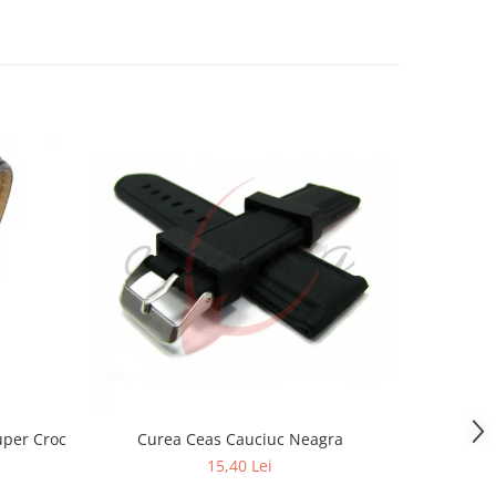
uper Croc
Curea Ceas Cauciuc Neagra
Curea Ceas
15,40 Lei