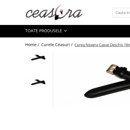
Toate Produsele
TOATE PRODUSELE
Baterii
AA, AAA, 9V
Home /
Curele Ceasuri /
Curea Neagra Capat Deschis 1
Accesorii baterii
Auditive
Butoni
CR 3V
Ceasuri
Barbatesti
Ceasuri Accurist
Ceasuri Casio
Ceasuri Daniel Klein
Ceasuri Lorus