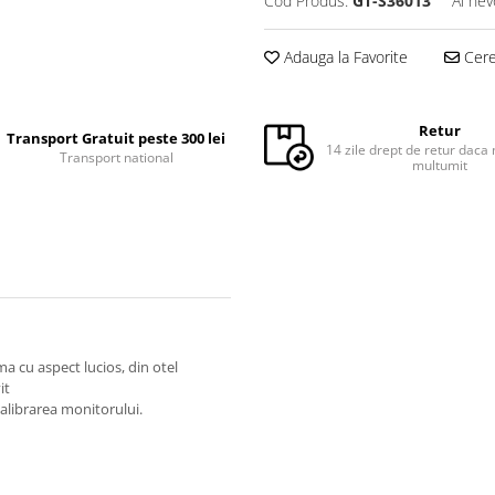
Cod Produs:
GT-S36013
Ai nev
Adauga la Favorite
Cere 
Retur
Transport Gratuit peste 300 lei
14 zile drept de retur daca 
Transport national
multumit
a cu aspect lucios, din otel
it
alibrarea monitorului.