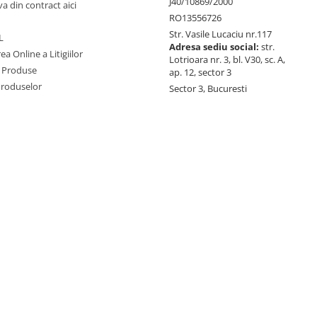
J40/10869/2000
va din contract aici
RO13556726
Str. Vasile Lucaciu nr.117
L
Adresa sediu social:
str.
ea Online a Litigiilor
Lotrioara nr. 3, bl. V30, sc. A,
 Produse
ap. 12, sector 3
Produselor
Sector 3, Bucuresti