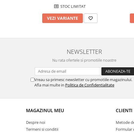
STOC LIMITAT
Fierastraie / Panze
Mandrine si Burghie
VEZI VARIANTE
Menghine
Modelarea Metalului
Nicovale si Suporti
NEWSLETTER
Pensete
Nu rata ofertele si promotiile noastre
Perii
Scule de Mana
Vreau sa primesc newsletter cu promotiile magazinului.
Turnare, Lipire, Finisare
Afla mai multe in
Politica de Confidentialitate
PROMOTII Curele Apple Watch
PROMOTII Curele Garmin
PROMOTII Scule Bijutier
MAGAZINUL MEU
CLIENTI
PROMOTII Scule Ceasornicar
Despre noi
Metode de
Scule si Accesorii Ceasuri
Termeni si conditii
Formular 
Catarame curea