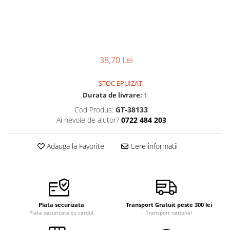
Pensete
Scule Speciale
Ceasuri Daniel Klein
Ceasuri Lorus
Perii
Suporti de Lucru
Ceasuri Q&Q
Scule de Mana
Surubelnite fine
Ceasuri Reflex
Turnare, Lipire, Finisare
Truse / Kituri Ceasornicar
38,70 Lei
Unisex
STOC EPUIZAT
Durata de livrare:
1
Cod Produs:
GT-38133
Ai nevoie de ajutor?
0722 484 203
Adauga la Favorite
Cere informatii
Plata securizata
Transport Gratuit peste 300 lei
Plata securizata cu cardul
Transport national